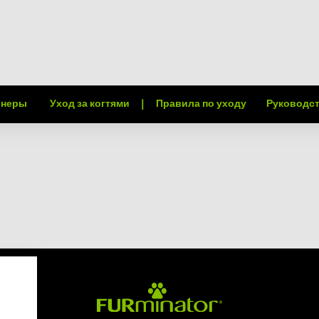
онеры
Уход за когтями
|
Правила по уходу
Руководс