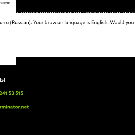
нашего
ь на наши соцсети и не пропустите ни 
-ru (Russian). Your browser language is English. Would you l
ты
241 53 515
rminator.net