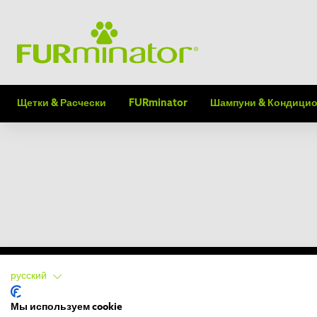
Щетки & Расчески
FURminator
Шампуни & Кондици
русский
Мы используем cookie