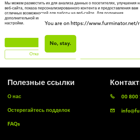
Мы можем разместить их для анализа данных о посетителях, улучшения 
веб-сайта, показа персонализированного контента и предоставления вам
Подписывайтес
отличных возможностей для работы на веб-сайте. Для получения
дополнительной информации о куки, которые мы используем, откройте
You are on https://www.furminator.net/ru
настройки.
Принять все
No, stay.
Отказаться
Нет, настроить
Полезные ссылки
Контак
О нас
00 800 
Остерегайтесь подделок
info@fu
FAQs