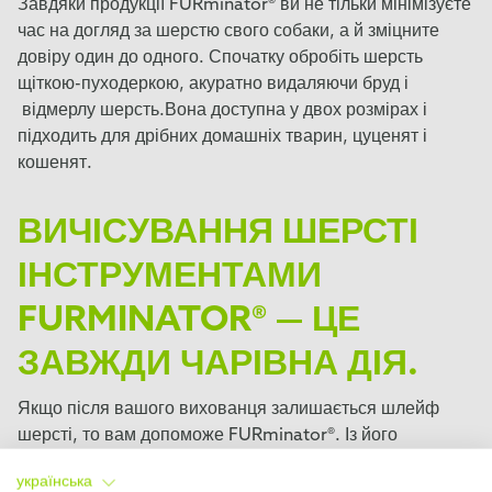
Завдяки продукції FURminator® ви не тільки мінімізуєте
час на догляд за шерстю свого собаки, а й зміцните
довіру один до одного. Спочатку обробіть шерсть
щіткою-пуходеркою, акуратно видаляючи бруд і
відмерлу шерсть.Вона доступна у двох розмірах і
підходить для дрібних домашніх тварин, цуценят і
кошенят.
ВИЧІСУВАННЯ ШЕРСТІ
ІНСТРУМЕНТАМИ
FURMINATOR® — ЦЕ
ЗАВЖДИ ЧАРІВНА ДІЯ.
Якщо після вашого вихованця залишається шлейф
шерсті, то вам допоможе FURminator®. Із його
допомогою можна скоротити линяння на 90%*. Цей
українська
якісний інструмент легко проникає в підшерстя і