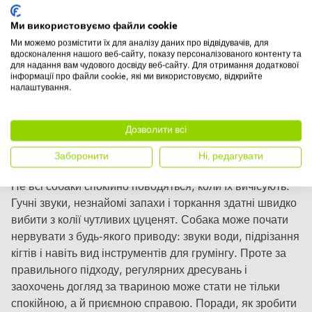
видаляє відмершу шерсть, при цьому не пошкоджує
Ми використовуємо файли cookie
верхнього шару і не дряпає шкіру.
Ми можемо розмістити їх для аналізу даних про відвідувачів, для
вдосконалення нашого веб-сайту, показу персоналізованого контенту та
*За умови використання згідно з інструкцією.
для надання вам чудового досвіду веб-сайту. Для отримання додаткової
інформації про файли cookie, які ми використовуємо, відкрийте
налаштування.
ЧИ Є ВИЧІСУВАННЯ
ШЕРСТІ СТРЕСОМ ДЛЯ
Дозволити всі
СОБАК?
Заборонити
Ні, редагувати
Не всі собаки спокійно поводяться, коли їх вичісують.
Гучні звуки, незнайомі запахи і торкання здатні швидко
вибити з колії чутливих цуценят. Собака може почати
нервувати з будь-якого приводу: звуки води, підрізання
кігтів і навіть вид інструментів для грумінгу. Проте за
правильного підходу, регулярних дресувань і
заохочень догляд за твариною може стати не тільки
спокійною, а й приємною справою. Поради, як зробити