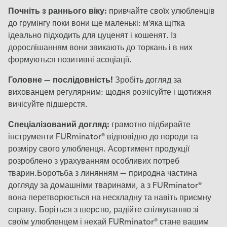
Почніть з раннього віку:
привчайте своїх улюбленців
до грумінгу поки вони ще маленькі: м'яка щітка
ідеально підходить для цуценят і кошенят. Із
дорослішанням вони звикають до торкань і в них
формуються позитивні асоціації.
Головне — послідовність!
Зробіть догляд за
вихованцем регулярним: щодня розчісуйте і щотижня
вичісуйте підшерстя.
Спеціалізований догляд:
грамотно підбирайте
інструменти FURminator® відповідно до породи та
розміру свого улюбленця. Асортимент продукції
розроблено з урахуванням особливих потреб
тварин.Боротьба з линянням — природна частина
догляду за домашніми тваринами, а з FURminator®
вона перетворюється на нескладну та навіть приємну
справу. Боріться з шерстю, радійте спілкуванню зі
своїм улюбленцем і нехай FURminator® стане вашим