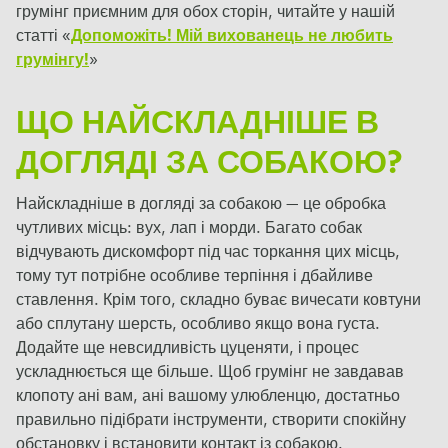
грумінг приємним для обох сторін, читайте у нашій
статті «
Допоможіть! Мій вихованець не любить
грумінгу!
»
ЩО НАЙСКЛАДНІШЕ В
ДОГЛЯДІ ЗА СОБАКОЮ?
Найскладніше в догляді за собакою — це обробка
чутливих місць: вух, лап і морди. Багато собак
відчувають дискомфорт під час торкання цих місць,
тому тут потрібне особливе терпіння і дбайливе
ставлення. Крім того, складно буває вичесати ковтуни
або сплутану шерсть, особливо якщо вона густа.
Додайте ще невсидливість цуценяти, і процес
ускладнюється ще більше. Щоб грумінг не завдавав
клопоту ані вам, ані вашому улюбленцю, достатньо
правильно підібрати інструменти, створити спокійну
обстановку і встановити контакт із собакою.