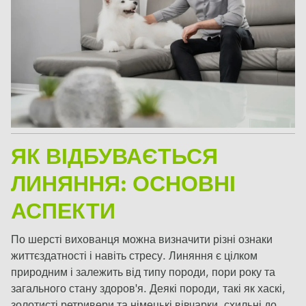
ЯК ВІДБУВАЄТЬСЯ
ЛИНЯННЯ: ОСНОВНІ
АСПЕКТИ
По шерсті вихованця можна визначити різні ознаки
життєздатності і навіть стресу. Линяння є цілком
природним і залежить від типу породи, пори року та
загального стану здоров'я. Деякі породи, такі як хаскі,
золотисті ретривери та німецькі вівчарки, схильні до