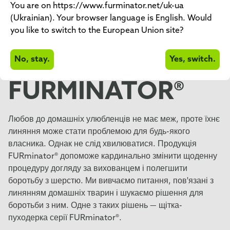
You are on https://www.furminator.net/uk-ua
ШЕРСТЮ ЗА
(Ukrainian). Your browser language is English. Would
you like to switch to the European Union site?
ДОПОМОГОЮ
No, stay.
Yes, switch.
ПОСІБНИКА ВІД
FURMINATOR®
Любов до домашніх улюбленців не має меж, проте їхнє
линяння може стати проблемою для будь-якого
власника. Однак не слід хвилюватися. Продукція
FURminator® допоможе кардинально змінити щоденну
процедуру догляду за вихованцем і полегшити
боротьбу з шерстю. Ми вивчаємо питання, пов'язані з
линянням домашніх тварин і шукаємо рішення для
боротьби з ним. Одне з таких рішень — щітка-
пуходерка серії FURminator®.