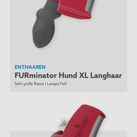
Scottish Terrier
*
Sealyham Terrier
Serbischer Laufhund
*
Shar Pei
Shetland Sheepdog
Shiba Inu
Shih Tzu
Siberian Husky
ENTHAAREN
Skye Terrier
FURminator Hund XL Langhaar
Soft Coated Wheaten Terrier
Sehr große Rasse | Langes Fell
Spinone Italiano
*
Staffordshire Bull Terrier
Sussex Spaniel
Tibet Spaniel
*
Tibet Terrier
Tibetdogge