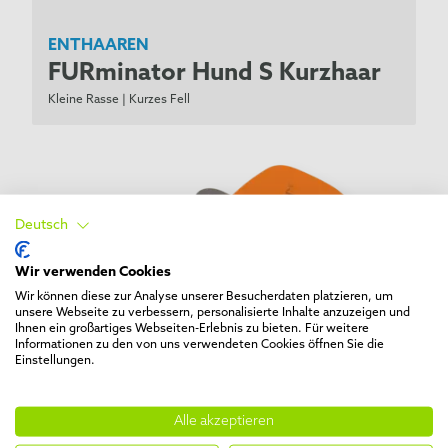
*
English Foxhound
English Mastiff
ENTHAAREN
English Setter
FURminator Hund S Kurzhaar
English Springer Spaniel
Kleine Rasse | Kurzes Fell
*
Epagneul Breton
Eskimohund
Field Spaniel
Finnischer Spitz
Deutsch
Flat-Coated Retriever
*
Französische Bulldogge
Wir verwenden Cookies
Glatthaar Fox Terrier
Wir können diese zur Analyse unserer Besucherdaten platzieren, um
unsere Webseite zu verbessern, personalisierte Inhalte anzuzeigen und
*
Glatthaar-Terrier
Ihnen ein großartiges Webseiten-Erlebnis zu bieten. Für weitere
Informationen zu den von uns verwendeten Cookies öffnen Sie die
Glen of Imaal Terrier
Einstellungen.
Golden Retriever
Gordon Setter
Alle akzeptieren
Greyhound