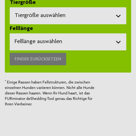
Tiergröße
Alle
Affenpinscher
Tiergröße auswählen
Afghanischer Windhund
Felllänge
Alle
Airedale Terrier
Zwerghunderasse
Akita (Kurzhaar)
Felllänge auswählen
Kleine Rasse
Akita (Langhaar)
Alle
Mittelgroße Rasse
Alaskan Klee Kai
FINDER ZURÜCKSETZEN
Langes Fell
Große Rasse
Alaskan Malamute
*
Kurzes Fell
Sehr große Rasse
American Bulldog
*
Einige Rassen haben Fellstrukturen, die zwischen
American Eskimo Dog
einzelnen Hunden variieren können. Nicht alle Hunde
*
American Pitbull Terrier
dieser Rassen haaren. Wenn Ihr Hund haart, ist das
FURminator deShedding-Tool genau das Richtige für
American Staffordshire Terrier
Ihren Vierbeiner.
American Water Spaniel
Anatolischer Hirtenhund
Australian Cattle Dog