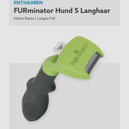
ENTHAAREN
*
Dackel (Kurzhaar)
FURminator Hund S Langhaar
Dackel (Langhaar)
Kleine Rasse | Langes Fell
*
Dalmatiner
Dandie Dinmont Terrier
Deerhound
Deutsch Drahthaar
*
Deutsch Kurzhaar
Deutsche Dogge
Deutscher Schäferhund (Kurzhaar)
Deutscher Schäferhund (Langhaar)
Dobermann
*
Dobermann
*
Drahthaar Fox Terrier
*
Englische Bulldogge
Englischer Toy Terrier