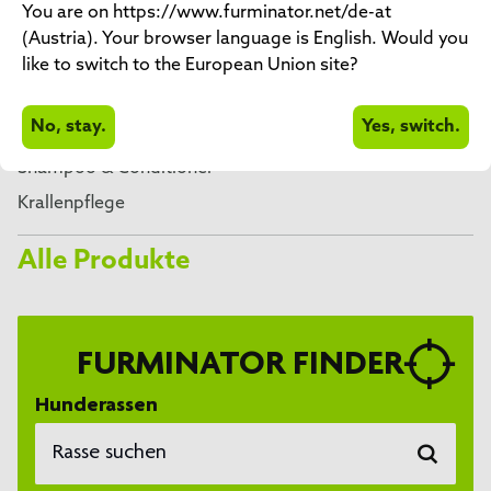
You are on https://www.furminator.net/de-at
FURminator
(Austria). Your browser language is English. Would you
FURminator für Hunde
like to switch to the European Union site?
FURminator für Katzen
FURminator für Kleintiere
No, stay.
Yes, switch.
FURminator für Pferde
Shampoo & Conditioner
Krallenpflege
Alle Produkte
FURMINATOR FINDER
Hunderassen