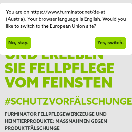
SCHÜTZEN SIE
You are on https://www.furminator.net/de-at
(Austria). Your browser language is English. Would you
SICH VOR
like to switch to the European Union site?
FÄLSCHUNGEN
No, stay.
Yes, switch.
UND ERLEBEN
SIE FELLPFLEGE
VOM FEINSTEN
#SCHUTZVORFÄLSCHUNG
FURMINATOR FELLPFLEGEWERKZEUGE UND
HEIMTIERPRODUKTE: MASSNAHMEN GEGEN
PRODUKTFÄLSCHUNGE