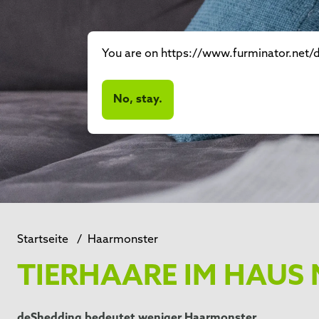
You are on https://www.furminator.net/de
No, stay.
Startseite
/
Haarmonster
TIERHAARE IM HAUS 
deShedding
bedeutet weniger Haarmonster