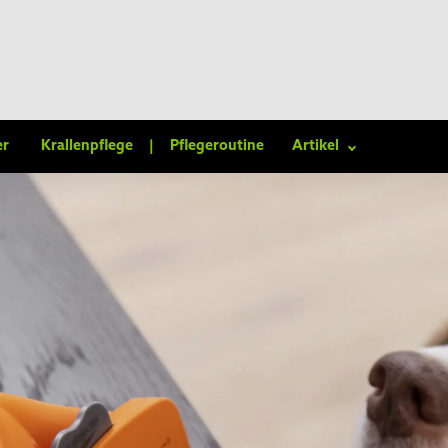
er
Krallenpflege
|
Pflegeroutine
Artikel