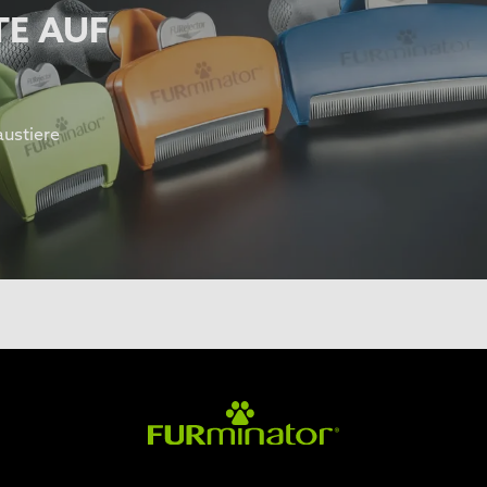
TE AUF
austiere