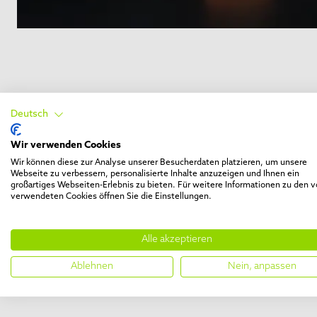
MARKE DES JAHRES
Deutsch
Wir verwenden Cookies
Nichts belegt besser die Wertschätzung und Treue unsere
Wir können diese zur Analyse unserer Besucherdaten platzieren, um unsere
Auszeichnung der Marke FURminator als „Brand of the Ye
Webseite zu verbessern, personalisierte Inhalte anzuzeigen und Ihnen ein
großartiges Webseiten-Erlebnis zu bieten. Für weitere Informationen zu den 
anlässlich der prestigeträchtigen World Branding Award
verwendeten Cookies öffnen Sie die Einstellungen.
27. Juli 2023. FURminator kann sich rühmen, die einzige 
‚Fellpflegeprodukte - Lösungen gegen übermäßiges Haare
Jahr in der Global Award Klasse unter den internationale
Alle akzeptieren
Auszeichnungen, die in hohem Maße das Urteil der Verbr
Ablehnen
Nein, anpassen
die Errungenschaften einiger der besten Marken weltwei
unseren News-Beiträgen.