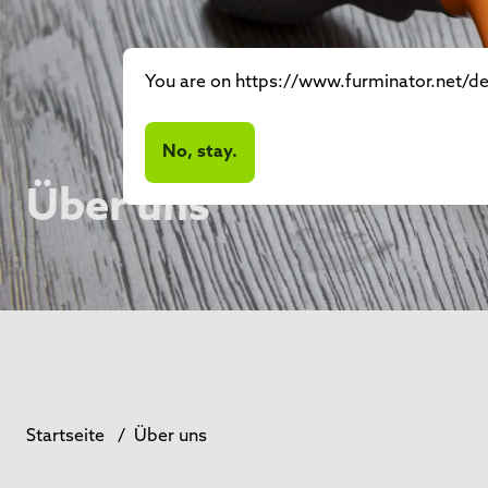
You are on https://www.furminator.net/de-
No, stay.
Über uns
Startseite
/
Über uns