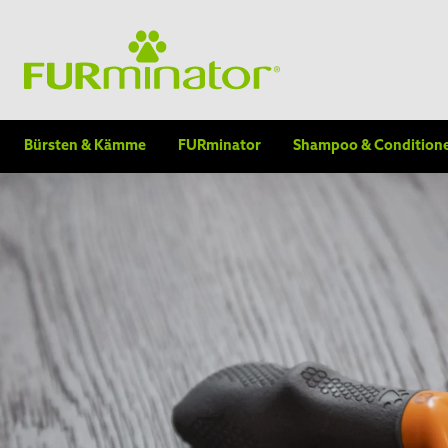
Bürsten & Kämme
FURminator
Shampoo & Condition