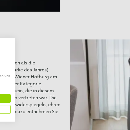
r Kunden als die
ar“ (Marke des Jahres)
von uns
s in der Wiener Hofburg am
Marke der Kategorie
n‘ zu sein, die in diesem
n Marken vertreten war. Die
aucher widerspiegeln, ehren
t. Mehr dazu entnehmen Sie