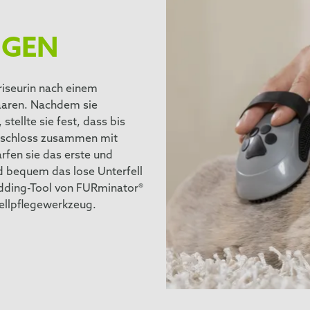
UGEN
riseurin nach einem
aaren. Nachdem sie
stellte sie fest, dass bis
 beschloss zusammen mit
fen sie das erste und
d bequem das lose Unterfell
edding-Tool von FURminator®
Fellpflegewerkzeug.