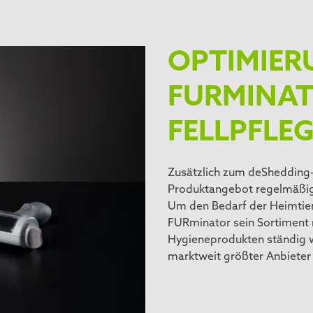
OPTIMIER
FURMINAT
FELLPFLE
Zusätzlich zum deShedding-
Produktangebot regelmäßig 
Um den Bedarf der Heimtier
FURminator sein Sortiment 
Hygieneprodukten ständig we
marktweit größter Anbieter