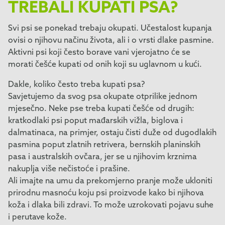
TREBALI KUPATI PSA?
Svi psi se ponekad trebaju okupati. Učestalost kupanja
ovisi o njihovu načinu života, ali i o vrsti dlake pasmine.
Aktivni psi koji često borave vani vjerojatno će se
morati češće kupati od onih koji su uglavnom u kući.
Dakle, koliko često treba kupati psa?
Savjetujemo da svog psa okupate otprilike jednom
mjesečno. Neke pse treba kupati češće od drugih:
kratkodlaki psi poput mađarskih vižla, biglova i
dalmatinaca, na primjer, ostaju čisti duže od dugodlakih
pasmina poput zlatnih retrivera, bernskih planinskih
pasa i australskih ovčara, jer se u njihovim krznima
nakuplja više nečistoće i prašine.
Ali imajte na umu da prekomjerno pranje može ukloniti
prirodnu masnoću koju psi proizvode kako bi njihova
koža i dlaka bili zdravi. To može uzrokovati pojavu suhe
i perutave kože.