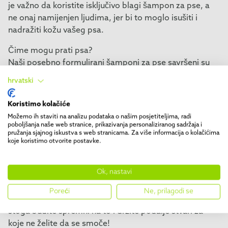
je važno da koristite isključivo blagi šampon za pse, a
ne onaj namijenjen ljudima, jer bi to moglo isušiti i
nadražiti kožu vašeg psa.
Čime mogu prati psa?
Naši posebno formulirani šamponi za pse savršeni su
za održavanje zdravlja njihove dlake, posebno tijekom
hrvatski
sezone linjanja.
Također možete nanijeti
poseban regenerator
na krzno
Koristimo kolačiće
vašeg psa kako bi bilo iznimno mekano i sjajno.
Možemo ih staviti na analizu podataka o našim posjetiteljima, radi
poboljšanja naše web stranice, prikazivanja personaliziranog sadržaja i
pružanja sjajnog iskustva s web stranicama. Za više informacija o kolačićima
koje koristimo otvorite postavke.
4. Temeljito osušite
Ok, nastavi
Vodite računa da poslije kupanja pri ruci imate dovoljno
velik ručnik kojim ćete obrisati vašeg psa. Čak i s
Poreći
Ne, prilagodi se
ručnikom, vaš pas će se pokušati osušiti otresanjem,
stoga budite spremni na to i držite podalje stvari za
koje ne želite da se smoče!