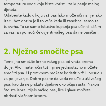
temperaturu vode koju biste koristili za kupanje malog
djeteta.
Odaberite kadu u koju vaš pas lako može ući i iz nje lako
izaći, bez obzira je li to vaša kada ili zasebna, samo za
tu svrhu. To će samo iskustvo kupanja psa učiniti lakšim
za vas, a i pomoći će uvjeriti vašeg psa da ne paničari.
2. Nježno smočite psa
Temeljito smočite krzno vašeg psa od vrata prema
dolje. Ako imate ručni tuš, njime jednostavno možete
smočiti psa. U protivnom možete koristiti vrč ili posudu
za polijevanje. Dobro pazite da voda ne uđe u uši vašeg
psa, kao da ne prskate dijelove oko očiju i usta. Nakon
što ste isprali tijelo vašeg psa, lice i glavu možete
obrisati vlažnom krpom.