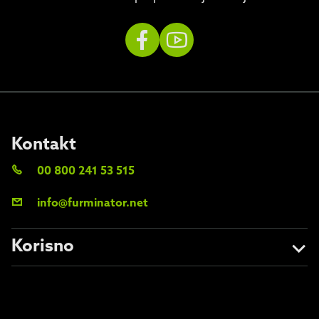
Kontakt
00 800 241 53 515
info@furminator.net
Korisno
O nama
Izbjegavajte krivotvorine