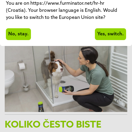
You are on https://www.furminator.net/hr-hr
Koliko često biste trebali kupati psa?
(Croatia). Your browser language is English. Would
Savjeti za kupanje malog psa
you like to switch to the European Union site?
Savjeti za kupanje velikog psa
No, stay.
Yes, switch.
Kako okupati štene
KOLIKO ČESTO BISTE