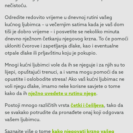
nečistoću.
Odredite redovito vrijeme u dnevnoj rutini vašeg
kućnog ljubimca – u večernjim satima kada je vaš dom
tiši je dobro vrijeme – i posvetite se nekoliko minuta
dnevno nježnom četkanju njegovog krzna. To će pomoći
ukloniti čvorove i zapetljanja dlake, kao i eventualne
otpale dlake ili prljavštinu koju je pokupio.
Mnogi kućni ljubimci vole da ih se njeguje i za njih su to
lijepi, opuštajući trenuci, a i vama mogu pomoći da se
opustite i oslobodite stresa! Ako vaš kućni ljubimac ne
voli njegu dlake, imamo neke korisne savjete o tome
kako da ih
nježno uvedete u rutinu njege
.
Postoji mnogo različitih vrsta
četki i češljeva
, tako da
se svakako potrudite da pronađete onaj koji odgovara
vašem ljubimcu.
Saznajte više o tome
kako njegovati krzno vašeg