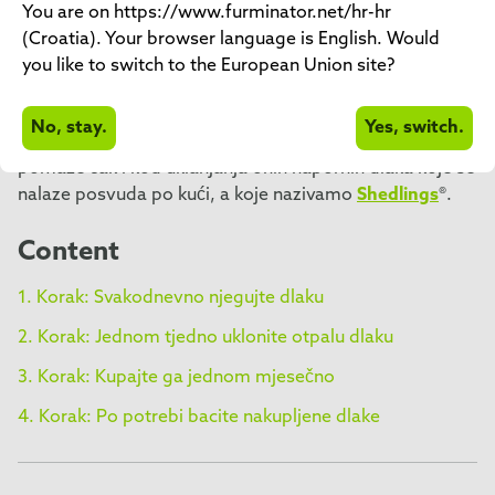
FURminator® Ultimate Hair Reduction System je sustav
You are on https://www.furminator.net/hr-hr
koji je napravljen kako bi vam pomogao da smanjite
(Croatia). Your browser language is English. Would
količinu otpalih dlaka u vašem domu na jednostavan
you like to switch to the European Union site?
način. Naš jednostavan sustav u 4 koraka olakšava vam
da zapamtite koliko često je potrebno njegovati dlaku,
No, stay.
Yes, switch.
uklanjati suvišne dlake i kupati vašeg kućnog ljubimca, a
pomaže čak i kod uklanjanja onih napornih dlaka koje se
nalaze posvuda po kući, a koje nazivamo
Shedlings
®.
Content
1. Korak: Svakodnevno njegujte dlaku
2. Korak: Jednom tjedno uklonite otpalu dlaku
3. Korak: Kupajte ga jednom mjesečno
4. Korak: Po potrebi bacite nakupljene dlake