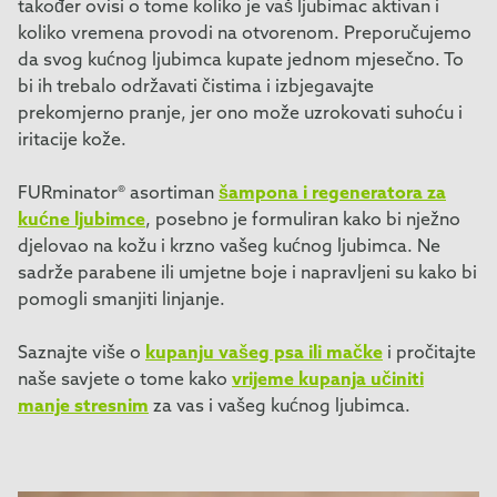
također ovisi o tome koliko je vaš ljubimac aktivan i
koliko vremena provodi na otvorenom. Preporučujemo
da svog kućnog ljubimca kupate jednom mjesečno. To
bi ih trebalo održavati čistima i izbjegavajte
prekomjerno pranje, jer ono može uzrokovati suhoću i
iritacije kože.
FURminator® asortiman
šampona i regeneratora za
kućne ljubimce
, posebno je formuliran kako bi nježno
djelovao na kožu i krzno vašeg kućnog ljubimca. Ne
sadrže parabene ili umjetne boje i napravljeni su kako bi
pomogli smanjiti linjanje.
Saznajte više o
kupanju vašeg psa ili mačke
i pročitajte
naše savjete o tome kako
vrijeme kupanja učiniti
manje stresnim
za vas i vašeg kućnog ljubimca.