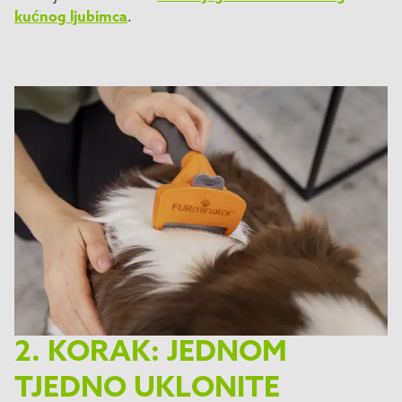
kućnog ljubimca
.
2. KORAK: JEDNOM
TJEDNO UKLONITE