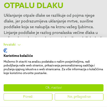
OTPALU DLAKU
Uklanjanje otpale dlake se razlikuje od pojma njege
dlake, jer podrazumijeva uklanjanje mrtve, suvišne
poddlake koja se nakuplja na krznu vašeg ljubimca.
Linjanje poddlake je razlog pronalaska većine dlaka u
vašem domu kao i uzrok stvaranja kuglica od dlaka kod
mačaka.
hrvatski
Poddlaka grije vašeg kućnog ljubimca ispod glatkog i
Koristimo kolačiće
vodootpornog gornjeg sloja. Poddlaka prirodno ispada
Možemo ih staviti na analizu podataka o našim posjetiteljima, radi
poboljšanja naše web stranice, prikazivanja personaliziranog sadržaja i
i treba je redovito uklanjati s posebno dizajniranim
pružanja sjajnog iskustva s web stranicama. Za više informacija o kolačićima
priborom za uklanjanje otpale dlake
kako bi se smanjila
koje koristimo otvorite postavke.
količina krzna koju vaš kućni ljubimac linja.
Ok, nastavi
Saznajte više o tome
zašto biste trebali uklanjati
otpalu dlaku vašeg kućnog ljubimca
redovito.
Poreći
Ne, prilagodi se