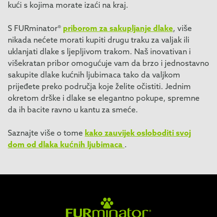
kući s kojima morate izaći na kraj.
S FURminator®
priborom za sakupljanje dlake
, više
nikada nećete morati kupiti drugu traku za valjak ili
uklanjati dlake s ljepljivom trakom. Naš inovativan i
višekratan pribor omogućuje vam da brzo i jednostavno
sakupite dlake kućnih ljubimaca tako da valjkom
prijeđete preko područja koje želite očistiti. Jednim
okretom drške i dlake se elegantno pokupe, spremne
da ih bacite ravno u kantu za smeće.
Saznajte više o tome
kako zauvijek osloboditi svoj
dom od dlaka kućnih ljubimaca
.