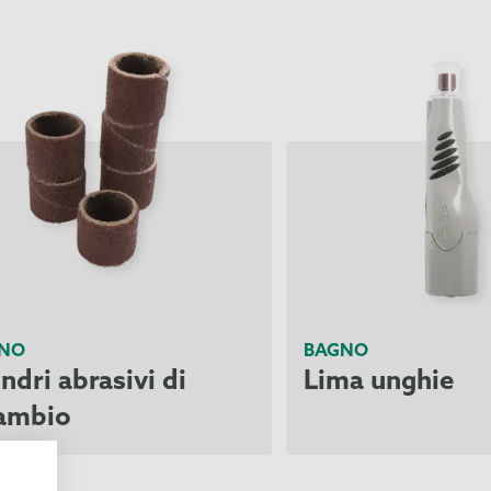
NO
BAGNO
indri abrasivi di
Lima unghie
cambio