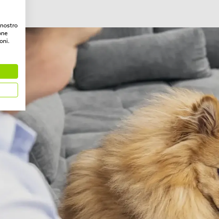
l nostro
one
oni.