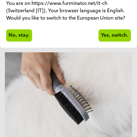
You are on https://www.furminator.net/it-ch
DeShedding
(Switzerland [IT]). Your browser language is English.
Would you like to switch to the European Union site?
Bagno
Raccolta
No, stay.
Yes, switch.