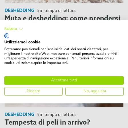
DESHEDDING
5 m tempo di lettura
Muta e deshedding: come prendersi
cura di cani e gatti
italiano
Utilizziamo i cookie
Potremmo posizionarli per l'analisi dei dati dei nostri visitatori, per
migliorare il nostro sito Web, mostrare contenuti personalizzati e offrirti
un'esperienza di navigazione eccezionale. Per ulteriori informazioni sui
cookie utilizziamo aprire le impostazioni.
Accettare tutti
Negare
No, aggiusta
DESHEDDING
5 m tempo di lettura
Tempesta di peli in arrivo?