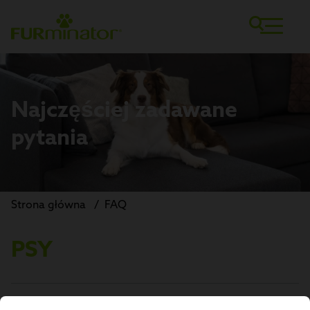
Najczęściej zadawane
pytania
Strona główna
/
FAQ
PSY
Dlaczego powinienem