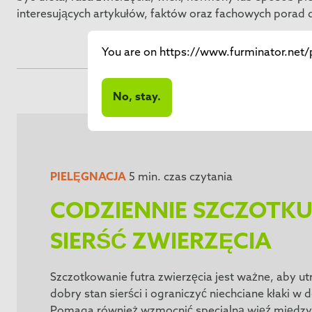
interesujących artykułów, faktów oraz fachowych porad do
You are on https://www.furminator.net/pl
No, stay.
PIELĘGNACJA
5 min. czas czytania
CODZIENNIE SZCZOTKU
SIERŚĆ ZWIERZĘCIA
Szczotkowanie futra zwierzęcia jest ważne, aby u
dobry stan sierści i ograniczyć niechciane kłaki w
Pomaga również wzmocnić specjalną więź między