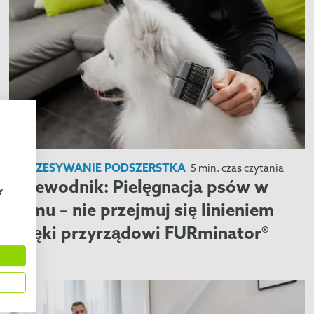
WYCZESYWANIE PODSZERSTKA
5 min. czas czytania
Przewodnik: Pielęgnacja psów w
y
domu – nie przejmuj się linieniem
dzięki przyrządowi FURminator®