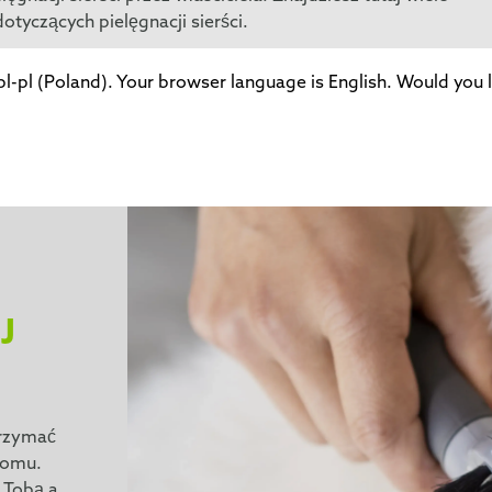
tyczących pielęgnacji sierści.
-pl (Poland). Your browser language is English. Would you l
J
trzymać
 domu.
 Tobą a