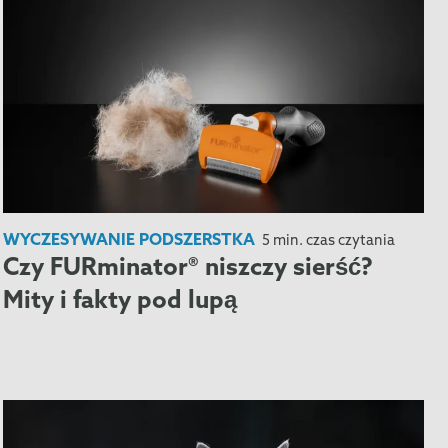
WYCZESYWANIE PODSZERSTKA
5 min. czas czytania
Czy FURminator® niszczy sierść?
Mity i fakty pod lupą