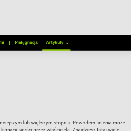
mi
|
Pielęgnacja
Artykuły
w mniejszym lub większym stopniu. Powodem linienia może
gnacji sierści przez właściciela. Znajdziesz tutaj wiele