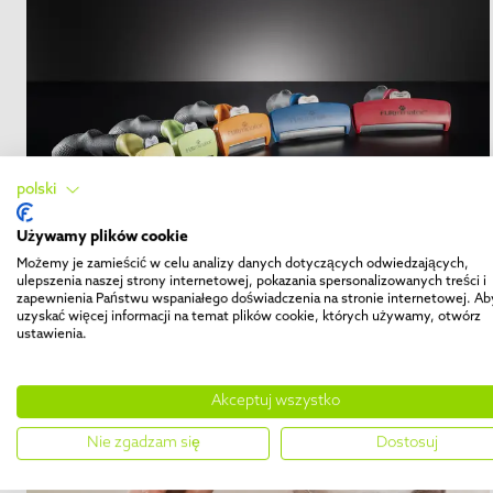
polski
Używamy plików cookie
WYCZESYWANIE PODSZERSTKA
5 min. czas czytania
Możemy je zamieścić w celu analizy danych dotyczących odwiedzających,
ulepszenia naszej strony internetowej, pokazania spersonalizowanych treści i
Którego przyrządu FURminator®
zapewnienia Państwu wspaniałego doświadczenia na stronie internetowej. Ab
uzyskać więcej informacji na temat plików cookie, których używamy, otwórz
potrzebuję? Znajdź odpowiedni
ustawienia.
przyrząd dla swojego psa
Akceptuj wszystko
Nie zgadzam się
Dostosuj