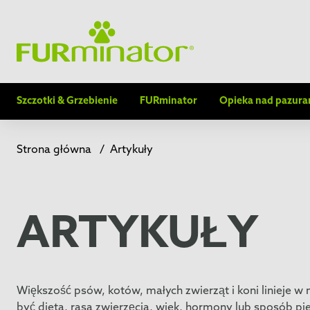
Szczotki & Grzebienie
FURminator
Opieka nad pazura
Strona główna
/
Artykuły
ARTYKUŁY
Większość psów, kotów, małych zwierząt i koni linieje 
być dieta, rasa zwierzęcia, wiek, hormony lub sposób pielę