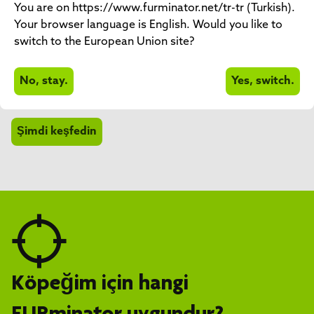
TÜY BAKIMI
You are on https://www.furminator.net/tr-tr (Turkish).
Your browser language is English. Would you like to
switch to the European Union site?
FURminator® güvenli, kolay ve nazik bir bakım için
yüksek kaliteli premium aletlerden oluşan bir koleksiyon
No, stay.
Yes, switch.
sunar.
Şimdi keşfedin
Köpeğim için hangi