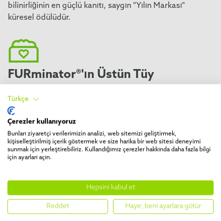
bilinirliğinin en güçlü kanıtı, saygın "Yılın Markası"
küresel ödülüdür.
FURminator®'ın Üstün Tüy
Toplama Sistemi
Türkçe
FURminator®'ın Üstün Tüy Toplama Sistemi, dört
aşamada bir bakım rutini sunar: Fırçalayın, tarayın,
Çerezler kullanıyoruz
banyo yaptırın ve mobilya ve kıyafetlerinize yapışan
Bunları ziyaretçi verilerimizin analizi, web sitemizi geliştirmek,
tüyleri toplayın.
kişiselleştirilmiş içerik göstermek ve size harika bir web sitesi deneyimi
sunmak için yerleştirebiliriz. Kullandığımız çerezler hakkında daha fazla bilgi
için ayarları açın.
Hepsini kabul et
Reddet
Hayır, beni ayarlara götür