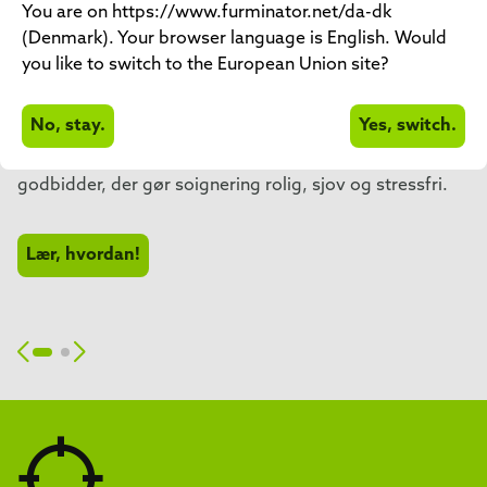
SOIGNERING TIL
DYREHÅR
You are on https://www.furminator.net/da-dk
(Denmark). Your browser language is English. Would
TRYGHED
OVERTAGE DIT
you like to switch to the European Union site?
HJEM
No, stay.
Yes, switch.
Har du svært ved at soignere din hund? Udforsk enkle
tips, de rigtige værktøjer og rutiner baseret på
godbidder, der gør soignering rolig, sjov og stressfri.
FURminator® er en samling af førsteklasses redskaber
til sikker, nem og skånsom pelspleje.
Lær, hvordan!
Gå på opdagelse