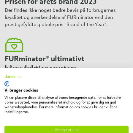
Prisen for årets brand 2023
Der findes ikke noget bedre bevis på forbrugernes
loyalitet og anerkendelse af FURminator end den
prestigefyldte globale pris "Brand of the Year".
FURminator® ultimativt
hårreduktionssystem
dansk
FURminator® Ultimate Hair Reduction System er et
plejeregime opdelt i fire dele: Børst, rens, bad og
Vi bruger cookies
kassér.
Vi kan placere disse til analyse af vores besøgende data, for at forbedre
vores websted, vise personaliseret indhold og for at give dig en god
webstedsoplevelse. For mere information om cookies bruger vi åbne
indstillingerne.
Accepter alle