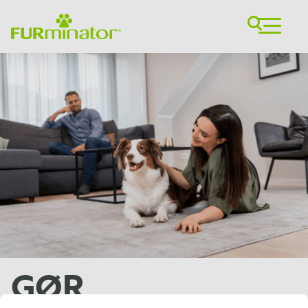
GØR
LAD IKKE