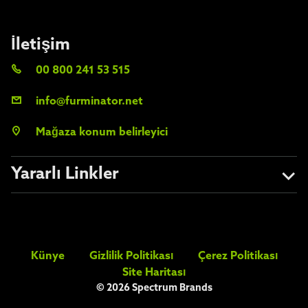
İletişim
00 800 241 53 515
info@furminator.net
Mağaza konum belirleyici
Yararlı Linkler
Hakkımızda
Taklit ürünlerden kaçının
Künye
Gizlilik Politikası
Çerez Politikası
FAQs
Site Haritası
© 2026 Spectrum Brands