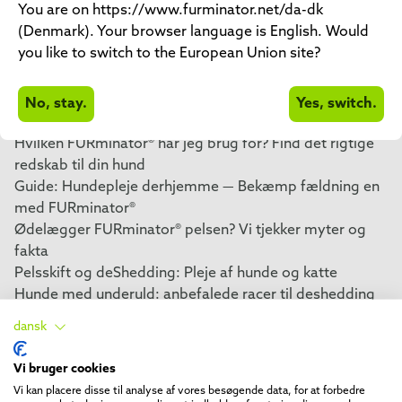
You are on https://www.furminator.net/da-dk
Pleje
(Denmark). Your browser language is English. Would
Sådan holder du din hunds pels sund og skinnende
you like to switch to the European Union site?
Børst dit kæledyr hver dag
Hjælp! Min hund hader pelspleje – Tips til at gøre det
nemmere
No, stay.
Yes, switch.
Fjern løse hår
Hvilken FURminator® har jeg brug for? Find det rigtige
redskab til din hund
Guide: Hundepleje derhjemme — Bekæmp fældning en
med FURminator®
Ødelægger FURminator® pelsen? Vi tjekker myter og
fakta
Pelsskift og deShedding: Pleje af hunde og katte
Hunde med underuld: anbefalede racer til deshedding
Katteracer, der anbefales til deShedding
dansk
Hvilke hunderacer anbefales ikke til deShedding?
Hvilke katteracer anbefales ikke til deShedding?
Vi bruger cookies
De bedste tips til at mindske den mængde pels, dit
Vi kan placere disse til analyse af vores besøgende data, for at forbedre