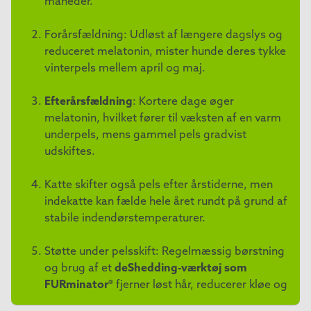
måneder.
Forårsfældning: Udløst af længere dagslys og
reduceret melatonin, mister hunde deres tykke
vinterpels mellem april og maj.
Efterårsfældning
: Kortere dage øger
melatonin, hvilket fører til væksten af en varm
underpels, mens gammel pels gradvist
udskiftes.
Katte skifter også pels efter årstiderne, men
indekatte kan fælde hele året rundt på grund af
stabile indendørstemperaturer.
Støtte under pelsskift: Regelmæssig børstning
og brug af et
deShedding-værktøj som
FURminator®
fjerner løst hår, reducerer kløe og
lugt og holder dit kæledyrs pels sund og