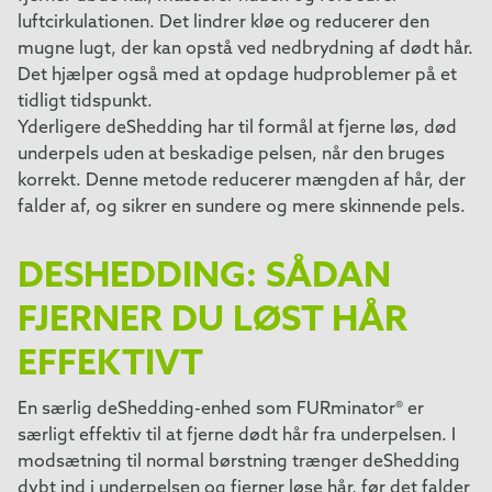
luftcirkulationen. Det lindrer kløe og reducerer den
mugne lugt, der kan opstå ved nedbrydning af dødt hår.
Det hjælper også med at opdage hudproblemer på et
tidligt tidspunkt.
Yderligere deShedding har til formål at fjerne løs, død
underpels uden at beskadige pelsen, når den bruges
korrekt. Denne metode reducerer mængden af hår, der
falder af, og sikrer en sundere og mere skinnende pels.
DESHEDDING: SÅDAN
FJERNER DU LØST HÅR
EFFEKTIVT
En særlig deShedding-enhed som FURminator® er
særligt effektiv til at fjerne dødt hår fra underpelsen. I
modsætning til normal børstning trænger deShedding
dybt ind i underpelsen og fjerner løse hår, før det falder