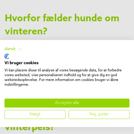
Hvorfor fælder hunde om
vinteren?
Om efteråret, når dagene bliver kortere, øges
dansk
melatonin produktionen, hvilket får kroppen til at
udvikle en tykkere vinterpels med en ekstra underpels.
Vi bruger cookies
Dette ekstra lag beskytter hunden mod kulden. Hunde
Vi kan placere disse til analyse af vores besøgende data, for at forbedre
fælder også i denne periode, men i mindre grad end
vores websted, vise personaliseret indhold og for at give dig en god
om foråret. Fældningen om efteråret er med til at
webstedsoplevelse. For mere information om cookies bruger vi åbne
indstillingerne.
erstatte den gamle pels med en ny, tykkere pels, der
giver bedre beskyttelse mod de kolde temperaturer.
Accepter alle
Hvornår smider katte deres
Nægt
Nej, juster
vinterpels?