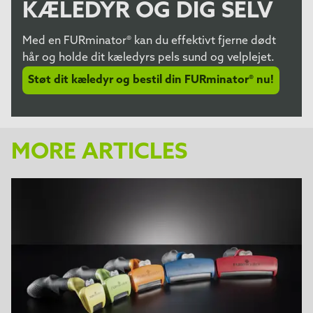
KÆLEDYR OG DIG SELV
Med en FURminator® kan du effektivt fjerne dødt
hår og holde dit kæledyrs pels sund og velplejet.
Støt dit kæledyr og bestil din FURminator® nu!
MORE ARTICLES