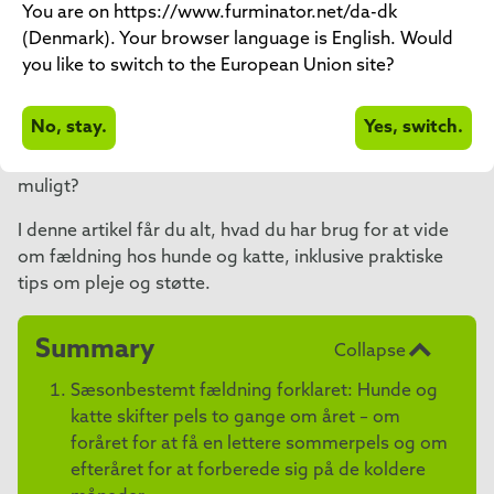
At skifte pels er en helt normal proces for hunde og
You are on https://www.furminator.net/da-dk
katte, som finder sted to gange om året. Ligesom vi
(Denmark). Your browser language is English. Would
mennesker tilpasser vores tøj til årstiderne, skifter
you like to switch to the European Union site?
vores firbenede venner også pels for at tilpasse sig de
skiftende temperaturer. Men hvornår sker pelsskiftet
No, stay.
Yes, switch.
helt præcist, og hvordan kan du hjælpe dit kæledyr med
at komme igennem denne fase så behageligt som
muligt?
I denne artikel får du alt, hvad du har brug for at vide
om fældning hos hunde og katte, inklusive praktiske
tips om pleje og støtte.
Summary
Collapse
Sæsonbestemt fældning forklaret: Hunde og
katte skifter pels to gange om året – om
foråret for at få en lettere sommerpels og om
efteråret for at forberede sig på de koldere