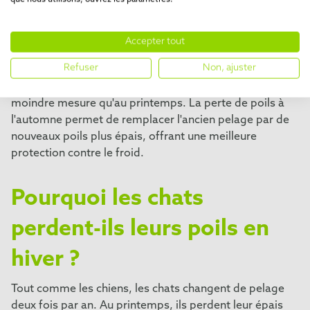
En automne, période où les jours raccourcissent, la
production de mélatonine augmente, permettant au
corps de développer un pelage d'hiver plus épais avec
Accepter tout
un sous-poil dense. Cette couche supplémentaire
Refuser
Non, ajuster
protège votre chien du froid. Les chiens muent
également pendant cette période, mais dans une
moindre mesure qu'au printemps. La perte de poils à
l'automne permet de remplacer l'ancien pelage par de
nouveaux poils plus épais, offrant une meilleure
protection contre le froid.
Pourquoi les chats
perdent-ils leurs poils en
hiver ?
Tout comme les chiens, les chats changent de pelage
deux fois par an. Au printemps, ils perdent leur épais