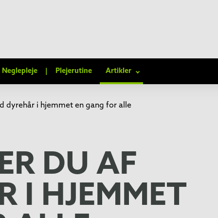
Neglepleje
|
Plejerutine
Artikler
d dyrehår i hjemmet en gang for alle
ER DU AF
 I HJEMMET