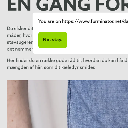
EN GANG FOR
You are on https://www.furminator.net/da-
Du elsker dit kæledyr, men ikke alt det hår, det smider r
måder, hvorpå man kan takle dyrehår rundt om i hjemmet – al
No, stay.
støvsugeren med hår som stammer fra tæpper og sofaer. N
det nemmere at håndtere de løse dyrehår.
Her finder du en række gode råd til, hvordan du kan hån
mængden af hår, som dit kæledyr smider.