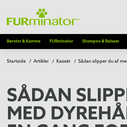
Børster & Kamme
FURminator
Shampoo & Balsam
Startside
/
Artikler
/
Kassér
/
Sådan slipper du af me
SÅDAN SLIPP
MED DYREHÅR