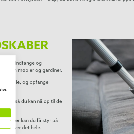
DSKABER
 med at indfange og
et såsom møbler og gardiner.
at opsamle, og opfange
else.
tag, så du kan nå op til de
dskaber kan du få styr på
 pels over det hele.