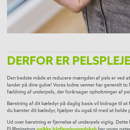
DERFOR ER PELSPLEJE
Den bedste måde at reducere mængden af pels er ved at b
lander på dine gulve! Vores lodne venner har generelt to
fældning af underpels, der forårsager ophobninger af pe
Børstning af dit kæledyr på daglig basis vil bidrage til a
du børster dit kæledyr, hjælper du også til med at holde
Ud over børstning er fjernelse af underpels vigtig. Dett
FURminators
unikke hårfjerningsredskab
har vores pate