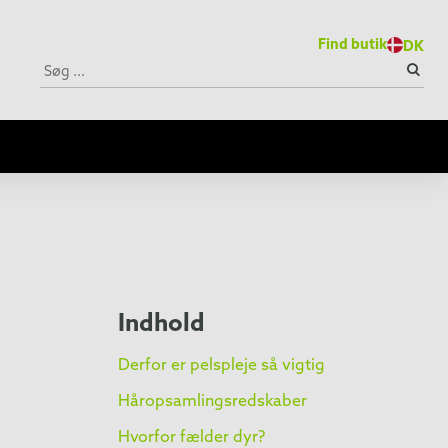
Find butik
DK
Indhold
Derfor er pelspleje så vigtig
Håropsamlingsredskaber
Hvorfor fælder dyr?