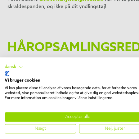
skraldespanden, og ikke på dit yndlingstøj!
HÅROPSAMLINGSRE
Vores innovative, genanvendelige værktøjer hjælper dig
dansk
opsamle dyrehår fra dit tøj samt fra andre ting i hjemm
Vi bruger cookies
Du skal blot rulle redskabet hen over de hår, du ønsker 
Vi kan placere disse til analyse af vores besøgende data, for at forbedre vores
hårene i opsamlingskammeret med et enkelt vrid.
websted, vise personaliseret indhold og for at give dig en god webstedsoplev
For mere information om cookies bruger vi åbne indstillingerne.
Vores håropsamlingsredskab til hjemmet har teleskophånd
høje steder, hvor din kat elsker at gemme sig!
Accepter alle
Med hjælp fra FURminators pelspleje og håropsamlingsre
Nægt
Nej, juster
dit hjem og slippe for at bekymre dig over, om der ligger