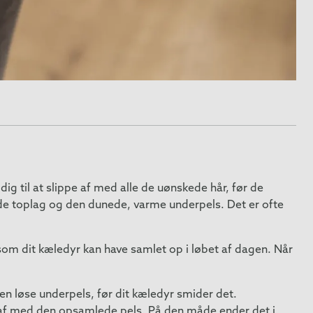
 til at slippe af med alle de uønskede hår, før de
nde toplag og den dunede, varme underpels. Det er ofte
, som dit kæledyr kan have samlet op i løbet af dagen. Når
en løse underpels, før dit kæledyr smider det.
 af med den opsamlede pels. På den måde ender det i