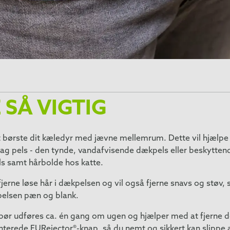
 SÅ VIGTIG
ørste dit kæledyr med jævne mellemrum. Dette vil hjælpe dig
 lag pels - den tynde, vandafvisende dækpels eller beskytte
ls samt hårbolde hos katte.
t fjerne løse hår i dækpelsen og vil også fjerne snavs og støv
 pelsen pæn og blank.
e bør udføres ca. én gang om ugen og hjælper med at fjerne d
nterede FURejector®-knap, så du nemt og sikkert kan slippe