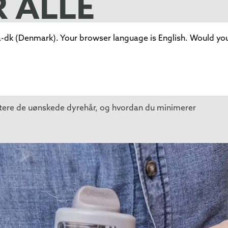
 ALLE
dk (Denmark). Your browser language is English. Would you 
undt omkring.Som ejer af kæledyr har man forskellige
t lige fra fnugruller til tøjet til hår, der tilstopper
ogle skifter endda til trægulve og lignende for at gøre
dtere de uønskede dyrehår, og hvordan du minimerer