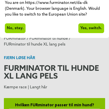
You are on https://www.furminator.net/da-dk
(Denmark). Your browser language is English. Would
you like to switch to the European Union site?
No, stay.
Yes, switch.
FURminator /
FURminator til hunde /
FURminator til hunde XL lang pels
FJERN LØSE HÅR
FURMINATOR TIL HUNDE
XL LANG PELS
Kæmpe race | Langt hår
Hvilken FURminator passer til min hund?