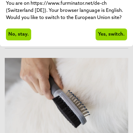
You are on https://www.furminator.net/de-ch
Bürsten
(Switzerland [DE]). Your browser language is English.
Enthaaren
Would you like to switch to the European Union site?
Bathe
No, stay.
Yes, switch.
Reinigen