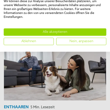
Wir können diese zur Analyse unserer Besucherdaten platzieren, um
unsere Webseite zu verbessern, personalisierte Inhalte anzuzeigen und
Ihnen ein großartiges Webseiten-Erlebnis zu bieten. Für weitere
Informationen zu den von uns verwendeten Cookies öffnen Sie die
Einstellungen.
ENTHAAREN
5 Min. Lesezeit
Fellwechsel & deShedding: Fellpflege
für Hunde und Katzen
Alle akzeptieren
Ablehnen
Nein, anpassen
ENTHAAREN
5 Min. Lesezeit