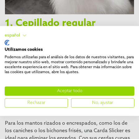
1. Cepillado regular
español
Para los perros sin manto inferior, el cepillado regular
es esencial para eliminar el pelo suelto, el polvo y la
Utilizamos cookies
suciedad, y así mantener el manto brillante. Con los
Podemos utilizarlas para el análisis de los datos de nuestros visitantes, para
perros de manto liso o corto es mejor usar un cepillo de
mejorar nuestro sitio web, mostrar contenido personalizado y brindarle una
cerdas suaves o un peine manopla que se deslice
excelente experiencia en el sitio web. Para obtener más información sobre
las cookies que utilizamos, abre los ajustes.
suavemente por el manto a la vez que masajea la piel.
Por ejemplo,
FURminator® Dual Grooming Brush
, con
sus dos caras elimina los nudos y hace que el manto
Aceptar todo
brille. Las púas de alambre desenredan el manto,
Rechazar
No, ajustar
mientras que las cerdas de jabalí alisan el manto
superior.
Para los mantos rizados o encrespados, como los de
los caniches o los bichones frisés, una Carda Slicker es
ideal para eliminar los enredos. Con sus cerdas curvas