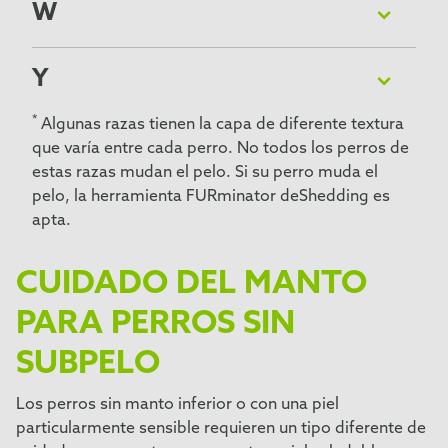
Perro crestado rodesiano
Terrier Australiano
W
Smooth Fox Terrier
*
Podenco ibicenco
Terrier de Skye
*
Saluki
Weimaraner o Braco de Weimar (pelo corto)
*
Terrier Tibetano
Soft coated wheaten terrier
Whippet
Y
Spaniel de Agua Americano o Perro de Agua
Americano
Yorkshire terrier
*
Algunas razas tienen la capa de diferente textura
*
Staffordshire Bull Terrier
que varía entre cada perro. No todos los perros de
estas razas mudan el pelo. Si su perro muda el
pelo, la herramienta FURminator deShedding es
apta.
CUIDADO DEL MANTO
PARA PERROS SIN
SUBPELO
Los perros sin manto inferior o con una piel
particularmente sensible requieren un tipo diferente de