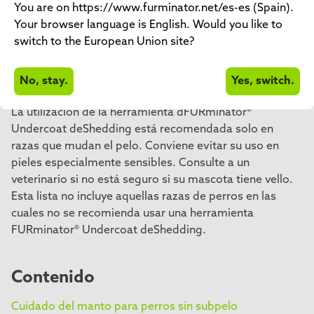
USAR UNA
You are on https://www.furminator.net/es-es (Spain).
Your browser language is English. Would you like to
DESHEDDING
switch to the European Union site?
HERRAMIENTA
No, stay.
Yes, switch.
La utilización de la herramienta dFURminator®
Undercoat deShedding está recomendada solo en
razas que mudan el pelo. Conviene evitar su uso en
pieles especialmente sensibles. Consulte a un
veterinario si no está seguro si su mascota tiene vello.
Esta lista no incluye aquellas razas de perros en las
cuales no se recomienda usar una herramienta
FURminator® Undercoat deShedding.
Contenido
Cuidado del manto para perros sin subpelo