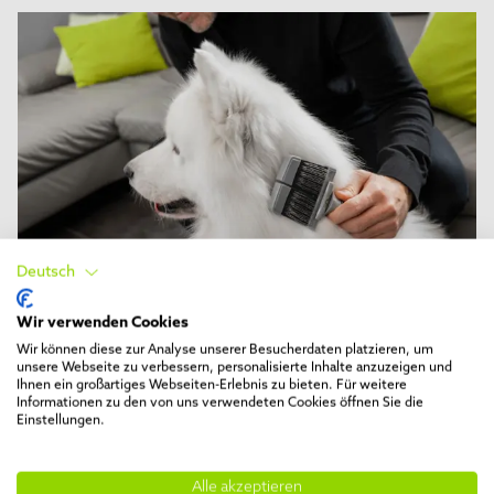
Deutsch
Wir verwenden Cookies
1. Regelmäßiges Bürsten
Wir können diese zur Analyse unserer Besucherdaten platzieren, um
unsere Webseite zu verbessern, personalisierte Inhalte anzuzeigen und
Ihnen ein großartiges Webseiten-Erlebnis zu bieten. Für weitere
Für Hunde ohne Unterwolle ist regelmäßiges Bürsten
Informationen zu den von uns verwendeten Cookies öffnen Sie die
Einstellungen.
unerlässlich, um lose Haare, Staub und Schmutz zu
entfernen und den Glanz des Fells zu erhalten. Hunde
mit glattem oder kurzem Fell profitieren von einer
Alle akzeptieren