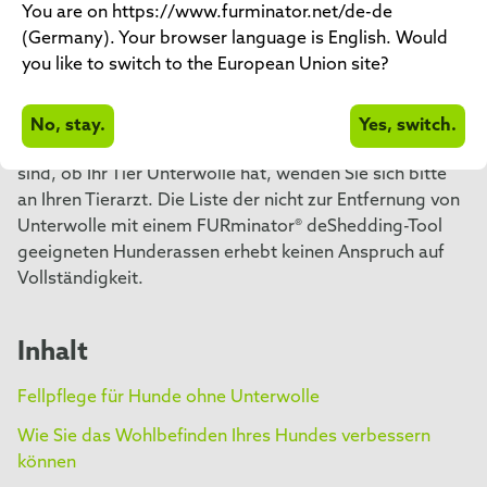
You are on https://www.furminator.net/de-de
(Germany). Your browser language is English. Would
Das FURminator® deShedding-Fellflegewerkzeug zur
you like to switch to the European Union site?
Entfernung loser Unterwolle sollte nicht zur Pflege von
Rassen oder Tieren genutzt werden, die nicht haaren,
also keine Unterwolle haben, oder deren Haut
No, stay.
Yes, switch.
besonders empfindlich ist. Wenn Sie sich nicht sicher
sind, ob Ihr Tier Unterwolle hat, wenden Sie sich bitte
an Ihren Tierarzt. Die Liste der nicht zur Entfernung von
Unterwolle mit einem FURminator® deShedding-Tool
geeigneten Hunderassen erhebt keinen Anspruch auf
Vollständigkeit.
Inhalt
Fellpflege für Hunde ohne Unterwolle
Wie Sie das Wohlbefinden Ihres Hundes verbessern
können