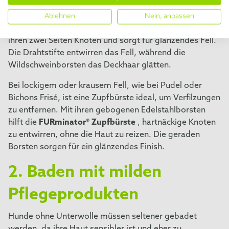
Bürste mit weichen Borsten oder einem Striegel, der
sanft über das Fell gleitet und die Haut massiert. Die
Ablehnen
Nein, anpassen
FURminator® Doppelbürste
beispielsweise entfernt mit
ihren zwei Seiten Knoten und sorgt für glänzendes Fell.
Die Drahtstifte entwirren das Fell, während die
Wildschweinborsten das Deckhaar glätten.
Bei lockigem oder krausem Fell, wie bei Pudel oder
Bichons Frisé, ist eine Zupfbürste ideal, um Verfilzungen
zu entfernen. Mit ihren gebogenen Edelstahlborsten
hilft die
FURminator® Zupfbürste
, hartnäckige Knoten
zu entwirren, ohne die Haut zu reizen. Die geraden
Borsten sorgen für ein glänzendes Finish.
2. Baden mit milden
Pflegeprodukten
Hunde ohne Unterwolle müssen seltener gebadet