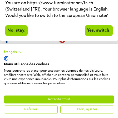
Malta
Nederland
You are on https://www.furminator.net/fr-ch
(Switzerland [FR]). Your browser language is English.
Polska
Pусский
Would you like to switch to the European Union site?
România
Slovenian
No, stay.
Yes, switch.
Suomi
Switzerland
Schweiz
Svizerra
Svisse
français
Türkiye
United Kingdom
Nous utilisons des cookies
Österreich
Česká republika
Nous pouvons les placer pour analyser les données de nos visiteurs,
améliorer notre site Web, afficher un contenu personnalisé et vous faire
Українська
vivre une expérience inoubliable. Pour plus d'informations sur les cookies
que nous utilisons, ouvrez les paramètres.
Accepter tout
Refuser
Non, ajuster