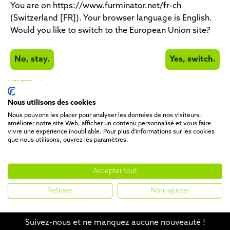
Fax +49 (0) 54 22 / 4 29 85
You are on https://www.furminator.net/fr-ch
info@furminator.net
(Switzerland [FR]). Your browser language is English.
www.furminator.net
Would you like to switch to the European Union site?
Direction générale : Lars Borrmann, Eric Beukeboom,
No, stay.
Yes, switch.
Faisal Qadir, Ehsan Zargar, Timothy Lardinois
Responsable désigné au titre de l’article 55, paragraphe
français
2 du traité allemand sur la radiodiffusion (RStV) : Lars
Borrmann,
Nous utilisons des cookies
Herrenteich 78, 49324 Melle
Nous pouvons les placer pour analyser les données de nos visiteurs,
Juridiction compétente : Osnabrück HRB 21007
améliorer notre site Web, afficher un contenu personnalisé et vous faire
vivre une expérience inoubliable. Pour plus d'informations sur les cookies
N° de TVA : DE 245275758
que nous utilisons, ouvrez les paramètres.
Accepter tout
Refuser
Non, ajuster
Suivez-nous et ne manquez aucune nouveauté !