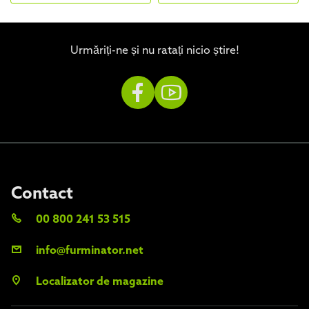
Urmăriți-ne și nu ratați nicio știre!
Contact
00 800 241 53 515
info@furminator.net
Localizator de magazine