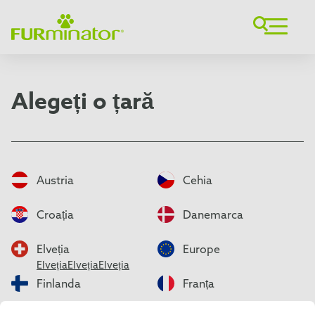
Alegeți o țară
Austria
Cehia
Croația
Danemarca
Elveția
Europe
Elveția
Elveția
Elveția
Finlanda
Franța