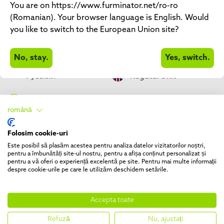
Germania
Italia
You are on https://www.furminator.net/ro-ro
(Romanian). Your browser language is English. Would
Magyarorszag
Malta
you like to switch to the European Union site?
Olanda
Polonia
No, stay.
Yes, switch.
Pусский
Regatul Unit
România
Slovenia
română
Spania
Türkiye
Folosim cookie-uri
Este posibil să plasăm acestea pentru analiza datelor vizitatorilor noștri,
Українська
pentru a îmbunătăți site-ul nostru, pentru a afișa conținut personalizat și
pentru a vă oferi o experiență excelentă pe site. Pentru mai multe informații
despre cookie-urile pe care le utilizăm deschidem setările.
Accepta toate
Refuză
Nu, ajustați