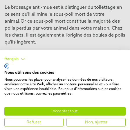
Le brossage anti-mue est à distinguer du toilettage en
ce sens qu'il élimine le sous-poil mort de votre
animal.Or ce sous-poil mort constitue la majorité des
poils perdus par votre animal dans votre maison. Chez
les chats, il est également à l'origine des boules de poils
qu'ils ingèrent.
Sous le poil de couverture souple et imperméable, le
français
sous-poil protège votre animal du froid.Tombant
naturellement, il doit être retiré régulièrement à l'aide
Nous utilisons des cookies
d'un
outil anti-mue
spécialement conçu pour réduire la
Nous pouvons les placer pour analyser les données de nos visiteurs,
chute de poils.
améliorer notre site Web, afficher un contenu personnalisé et vous faire
vivre une expérience inoubliable. Pour plus d'informations sur les cookies
que nous utilisons, ouvrez les paramètres.
En savoir plus sur l'importance d'un
brossage anti-mue
régulier
de votre animal.
Accepter tout
Refuser
Non, ajuster