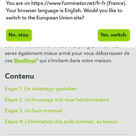
You are on https://www.furminator.net/fr-fr (France).
Le programme FURminator® Ultimate Hair Reduction
Your browser language is English. Would you like to
System a été conçu pour vous aider à réduire
switch to the European Union site?
facilement la perte de poils de votre animal. Ses
4 étapes simples vous permettent de déterminer la
No, stay.
Yes, switch.
fréquence du toilettage, du brossage anti-mue et du
bain de votre animal. Grâce à ce programme, vous
serez également mieux armé pour vous débarrasser de
ces
Shedlings
® qui s'invitent dans votre maison.
Contenu
Étape 1: Un toilettage quotidien
Étape 2: Un brossage anti-mue hebdomadaire
Étape 3: Un bain mensuel
Étape 4: L'élimination des poils tombés, au besoin