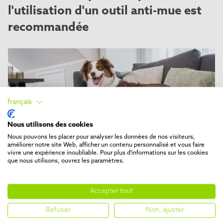
l'utilisation d'un outil anti-mue est
recommandée
français
Nous utilisons des cookies
Nous pouvons les placer pour analyser les données de nos visiteurs,
améliorer notre site Web, afficher un contenu personnalisé et vous faire
vivre une expérience inoubliable. Pour plus d'informations sur les cookies
que nous utilisons, ouvrez les paramètres.
ANTI-MUE
5 min temps de lecture
Pour quelles races de chien un
Accepter tout
brossage anti-mue n'est-il pas
Refuser
Non, ajuster