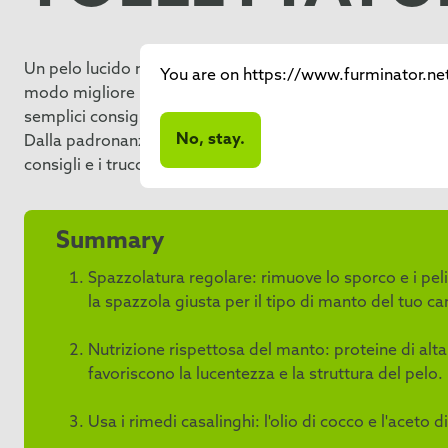
Un pelo lucido non è solo piacevole alla vista: è un chiaro
You are on https://www.furminator.net/i
modo migliore per prendersi cura del pelo del suo cane, 
semplici consigli per la toelettatura, routine essenziali pe
No, stay.
Dalla padronanza delle tecniche di spazzolatura all'esplor
consigli e i trucchi per un pelo lucido!
Summary
Spazzolatura regolare: rimuove lo sporco e i peli
la spazzola giusta per il tipo di manto del tuo 
Nutrizione rispettosa del manto: proteine di alta
favoriscono la lucentezza e la struttura del pelo.
Usa i rimedi casalinghi: l'olio di cocco e l'aceto 