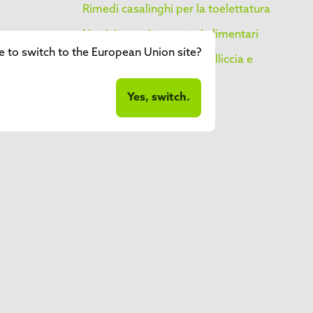
Rimedi casalinghi per la toelettatura
Nutrizione e integratori alimentari
ke to switch to the European Union site?
Problemi comuni della pelliccia e
soluzioni
Yes, switch.