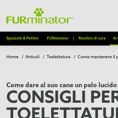
Spazzole & Pettini
FURminator
|
Routine di cura
Ar
Home
/
Articoli
/
Toelettatura
/
Come mantenere il p
Come dare al suo cane un pelo lucido
CONSIGLI PE
TOELETTATU