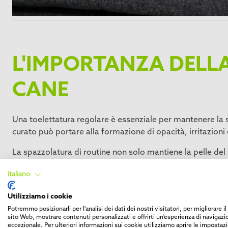
L'IMPORTANZA DELLA
CANE
Una toelettatura regolare è essenziale per mantenere la sal
curato può portare alla formazione di opacità, irritazioni
La spazzolatura di routine non solo mantiene la pelle del 
problemi cutanei. Una corretta cura del pelo contribuisce
italiano
Utilizziamo i cookie
Potremmo posizionarli per l'analisi dei dati dei nostri visitatori, per migliorare i
sito Web, mostrare contenuti personalizzati e offrirti un'esperienza di navigazi
Scegliere la giusta spazzola 
eccezionale. Per ulteriori informazioni sui cookie utilizziamo aprire le impostazi