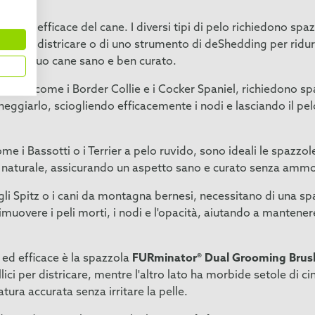
ttatura efficace del cane. I diversi tipi di pelo richiedono s
zola per districare o di uno strumento di deShedding per ridur
pelo del suo cane sano e ben curato.
spessi, come i Border Collie e i Cocker Spaniel, richiedono sp
eggiarlo, sciogliendo efficacemente i nodi e lasciando il pelo
me i Bassotti o i Terrier a pelo ruvido, sono ideali le spazzol
 naturale, assicurando un aspetto sano e curato senza ammor
gli Spitz o i cani da montagna bernesi, necessitano di una spa
imuovere i peli morti, i nodi e l'opacità, aiutando a mantener
 ed efficace è la spazzola
FURminator® Dual Grooming Brus
lici per districare, mentre l'altro lato ha morbide setole di 
atura accurata senza irritare la pelle.