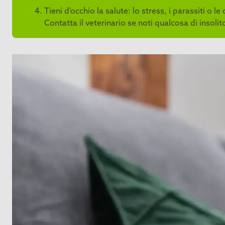
Tieni d'occhio la salute: lo stress, i parassiti 
Contatta il veterinario se noti qualcosa di insolit