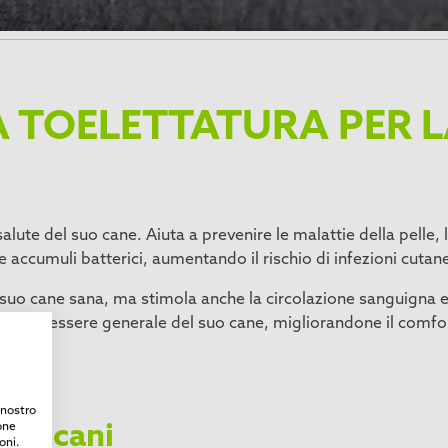
 TOELETTATURA PER L
ute del suo cane. Aiuta a prevenire le malattie della pelle, l
 e accumuli batterici, aumentando il rischio di infezioni cutan
suo cane sana, ma stimola anche la circolazione sanguigna e r
 al benessere generale del suo cane, migliorandone il comfort 
l nostro
one
per cani
oni.