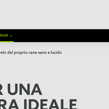
ticoli
elo del proprio cane sano e lucido
R UNA
RA IDEALE