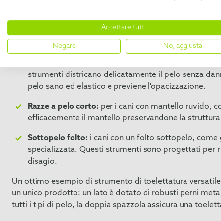
La scelta della spazzola giusta è essenziale per una toele
Accettare tutti
cane ed evitare l'opacizzazione. Che si tratti di una spaz
garantirà risultati di toelettatura ottimali e manterrà il 
Negare
No, aggiusta
Mantelli lunghi e spessi:
i cani con mantelli lunghi e 
strumenti districano delicatamente il pelo senza dann
pelo sano ed elastico e previene l'opacizzazione.
Razze a pelo corto:
per i cani con mantello ruvido, co
efficacemente il mantello preservandone la struttura
Sottopelo folto:
i cani con un folto sottopelo, come 
specializzata. Questi strumenti sono progettati per r
disagio.
Un ottimo esempio di strumento di toelettatura versatile
un unico prodotto: un lato è dotato di robusti perni metal
tutti i tipi di pelo, la doppia spazzola assicura una toelett