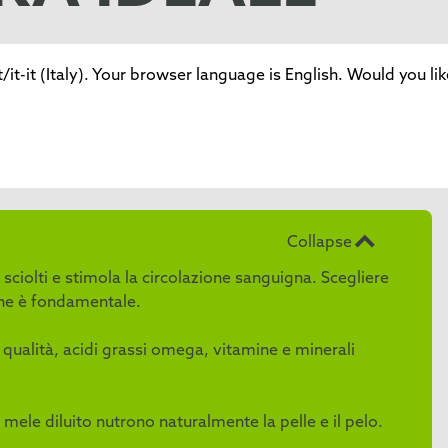
 indicatore della salute generale del suo cane. Ma qual è il
t-it (Italy). Your browser language is English. Would you li
per mantenerlo sano e radioso? In questa guida, scoprirà
r la cura del pelo e il ruolo di una corretta alimentazione.
azione di rimedi casalinghi naturali, abbiamo tutti i
Collapse
 sciolti e stimola la circolazione sanguigna. Scegliere
cane è fondamentale.
 qualità, acidi grassi omega, vitamine e minerali
di mele diluito nutrono naturalmente la pelle e il pelo.