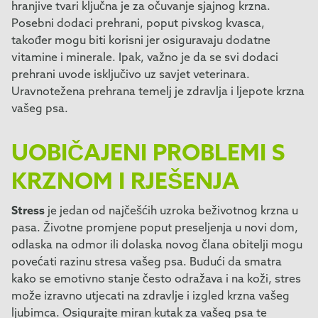
hranjive tvari ključna je za očuvanje sjajnog krzna.
Posebni dodaci prehrani, poput pivskog kvasca,
također mogu biti korisni jer osiguravaju dodatne
vitamine i minerale. Ipak, važno je da se svi dodaci
prehrani uvode isključivo uz savjet veterinara.
Uravnotežena prehrana temelj je zdravlja i ljepote krzna
vašeg psa.
UOBIČAJENI PROBLEMI S
KRZNOM I RJEŠENJA
Stress
je jedan od najčešćih uzroka beživotnog krzna u
pasa. Životne promjene poput preseljenja u novi dom,
odlaska na odmor ili dolaska novog člana obitelji mogu
povećati razinu stresa vašeg psa. Budući da smatra
kako se emotivno stanje često odražava i na koži, stres
može izravno utjecati na zdravlje i izgled krzna vašeg
ljubimca. Osigurajte miran kutak za vašeg psa te