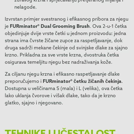
zdravog krzna i sprječavanju pretjeranog linjanja i
nelagode.
Izvrstan primjer svestranog i efikasnog pribora za njegu
je
FURminator® Dual Grooming Brush
. Ova 2-u-1 četka
objedinjuje dvije vrste četki u jednom proizvodu: jedna
strana ima čvrste žičane zupce za raspetljavanje, dok
druga sadrži mekane čekinje od svinjske dlake za sjajno
krzno. Prikladna za sve vrste krzna, dvostruka četka
osigurava temeljitu njegu bez nadraživanja kože.
Za ciljanu njegu krzna i efikasno raspetljavanje dlake
preporučujemo i
FURminator® četku žičanih čekinja
.
Dostupna u veličinama S (mala) i L (velika), ova četka
lako uklanja čvorove i višak dlake, tako da je krzno
glatko, sjajno i njegovano.