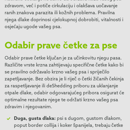
zdravom, već i potiče cirkulaciju i olakšava uočavanje
ranih znakova parazita ili kožnih problema. Pravilna
njega dlake doprinosi cjelokupnoj dobrobiti, vitalnosti i
osjećaju ugode vašeg psa.
Odabir prave četke za pse
Odabir prave četke ključan je za učinkovitu njegu pasa.
Različite vrste krzna zahtijevaju specifične četke kako bi
se pravilno održavalo krzno vašeg psa i spriječilo
zapetljavanje. Bez obzira je li riječ o četki žičanih čekinja
za raspetljavanje ili deShedding priboru za uklanjanje
otpale dlake, odabir odgovarajućeg pribora osigurat će
optimalne rezultate njege te održati krzno vašeg psa
zdravim i njegovanim.
Duga, gusta dlaka:
psi s dugom, gustom dlakom,
poput border collija i koker španijela, trebaju četke