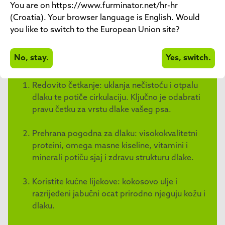
savjete za njegu, osnovne načine četkanja, kao i ulogu
You are on https://www.furminator.net/hr-hr
pravilne prehrane. Od svladavanja tehnika četkanja do
(Croatia). Your browser language is English. Would
prirodnih kućnih rješenja - imamo sve savjete i trikove
you like to switch to the European Union site?
za sjajnu dlaku!
No, stay.
Yes, switch.
Summary
Collapse
Redovito četkanje: uklanja nečistoću i otpalu
dlaku te potiče cirkulaciju. Ključno je odabrati
pravu četku za vrstu dlake vašeg psa.
Prehrana pogodna za dlaku: visokokvalitetni
proteini, omega masne kiseline, vitamini i
minerali potiču sjaj i zdravu strukturu dlake.
Koristite kućne lijekove: kokosovo ulje i
razrijeđeni jabučni ocat prirodno njeguju kožu i
dlaku.