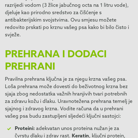
razrijedi vodom (3 žlice jabučnog octa na 1 litru vode),
djeluje kao prirodno sredstvo za čišćenje s
antibakterijskim svojstvima. Ovu smjesu možete
redovito prskati po krznu vašeg psa kako bi bilo čisto i
svježe.
PREHRANA I DODACI
PREHRANI
Pravilna prehrana ključna je za njegu krzna vašeg psa.
Loša prehrana može dovesti do beživotnog krzna bez
sjaja zbog nedostatka važnih hranjivih tvari potrebnih
za zdravu kožu i dlaku. Uravnotežena prehrana temelj je
sjajnog i zdravog krzna. Vodite računa da u prehrani
vašeg psa budu zastupljeni sljedeći ključni sastojci:
Proteini:
adekvatan unos proteina nužan je za
čvrstu dlaku i zdrav rast.
Keratin
, ključni protein,