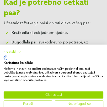
Kad je potrebno četkati
psa?
Učestalost četkanja ovisi o vrsti dlake vašeg psa:
Kratkodlaki psi:
jednom tjedno.
Dugodlaki psi:
svakodnevno po potrebi, uz
temeljitu njegu jednom tjedno.
hrvatski
Oštrodlaki psi:
jednom t jedno.
Koristimo kolačiće
Kovrčava dlaka:
2-3 puta tjedno.
Možemo ih staviti na analizu podataka o našim posjetiteljima, radi
poboljšanja naše web stranice, prikazivanja personaliziranog sadržaja i
pružanja sjajnog iskustva s web stranicama. Za više informacija o kolačićima
koje koristimo otvorite postavke.
Linjanje:
Ok, nastavi
u sezonama linjanja, obično u travnju i svibnju te rujnu i
listopadu, važno je svakodnevno uklanjati otpalu dlaku.
Poreći
Ne, prilagodi se