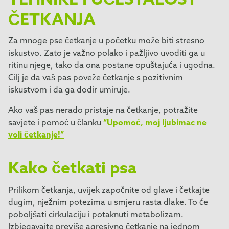
TEHNIKE I UČESTALOST
ČETKANJA
Za mnoge pse četkanje u početku može biti stresno
iskustvo. Zato je važno polako i pažljivo uvoditi ga u
ritinu njege, tako da ona postane opuštajuća i ugodna.
Cilj je da vaš pas poveže četkanje s pozitivnim
iskustvom i da ga dodir umiruje.
Ako vaš pas nerado pristaje na četkanje, potražite
savjete i pomoć u članku
“Upomoć, moj ljubimac ne
voli četkanje!”
Kako četkati psa
Prilikom četkanja, uvijek započnite od glave i četkajte
dugim, nježnim potezima u smjeru rasta dlake. To će
poboljšati cirkulaciju i potaknuti metabolizam.
Izbjegavajte previše agresivno četkanje na jednom