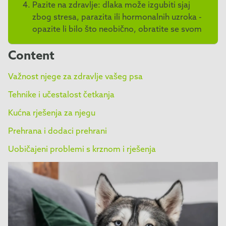
Pazite na zdravlje: dlaka može izgubiti sjaj
zbog stresa, parazita ili hormonalnih uzroka -
opazite li bilo što neobično, obratite se svom
veterinaru.
Content
Važnost njege za zdravlje vašeg psa
Tehnike i učestalost četkanja
Kućna rješenja za njegu
Prehrana i dodaci prehrani
Uobičajeni problemi s krznom i rješenja