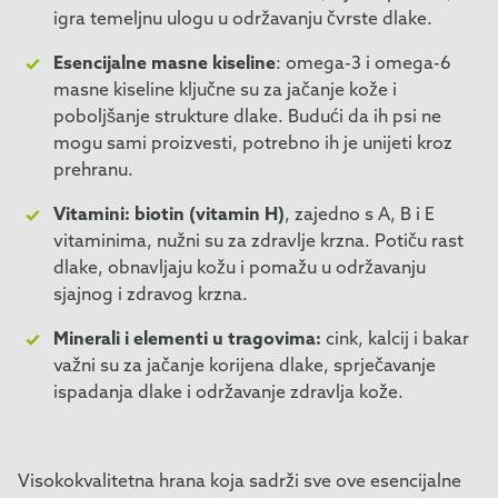
igra temeljnu ulogu u održavanju čvrste dlake.
Esencijalne masne kiseline
: omega-3 i omega-6
masne kiseline ključne su za jačanje kože i
poboljšanje strukture dlake. Budući da ih psi ne
mogu sami proizvesti, potrebno ih je unijeti kroz
prehranu.
Vitamini: biotin (vitamin H)
, zajedno s A, B i E
vitaminima, nužni su za zdravlje krzna. Potiču rast
dlake, obnavljaju kožu i pomažu u održavanju
sjajnog i zdravog krzna.
Minerali i elementi u tragovima:
cink, kalcij i bakar
važni su za jačanje korijena dlake, sprječavanje
ispadanja dlake i održavanje zdravlja kože.
Visokokvalitetna hrana koja sadrži sve ove esencijalne