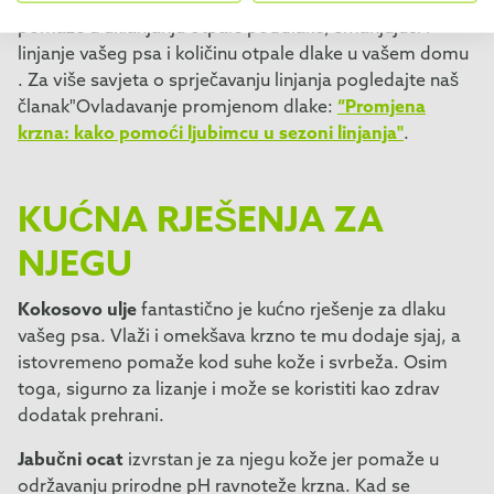
FURminator® je savršen za to, jer pribor DeShedding
pomaže u uklanjanju otpale poddlake, smanjujući i
linjanje vašeg psa i količinu otpale dlake u vašem domu
. Za više savjeta o sprječavanju linjanja pogledajte naš
članak"Ovladavanje promjenom dlake:
“Promjena
krzna: kako pomoći ljubimcu u sezoni linjanja"
.
KUĆNA RJEŠENJA ZA
NJEGU
Kokosovo ulje
fantastično je kućno rješenje za dlaku
vašeg psa. Vlaži i omekšava krzno te mu dodaje sjaj, a
istovremeno pomaže kod suhe kože i svrbeža. Osim
toga, sigurno za lizanje i može se koristiti kao zdrav
dodatak prehrani.
Jabučni ocat
izvrstan je za njegu kože jer pomaže u
održavanju prirodne pH ravnoteže krzna. Kad se