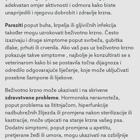
adekvatan omjer aktivnosti i odmora kako biste
unaprijedili i njegovu dobrobit i zdravlje krzna.
Paraziti
poput buha, krpelja ili gljivičnih infekcija
također mogu uzrokovati beživotno krzno. Često
izazivaju i druge simptome poput svrbeža, gubitka
dlake, prhuti ili crvenila. Ako vaš pas uz beživotno krzno
pokazuje takve simptome , najbolje je konzultirati se s
veterinarom kako bi se postavila točna dijagnoza i
odredilo odgovarajuće liječenje, koje može uključivati
posebne šampone ili lijekove.
Beživotno krzno može ukazivati i na skrivene
zdravstvene probleme
. Hormonska neravnoteža,
poput problema sa štitnjačom, hiperfunkcije
nadbubrežnih žlijezda ili promjena nakon sterilizacije ili
kastracije, može utjecati na stanje krzna vašeg psa.
Dodatni simptomi, poput promjena u apetitu,
pretjerane žeđi ili umora, mogu ukazivati na ozbiljnije