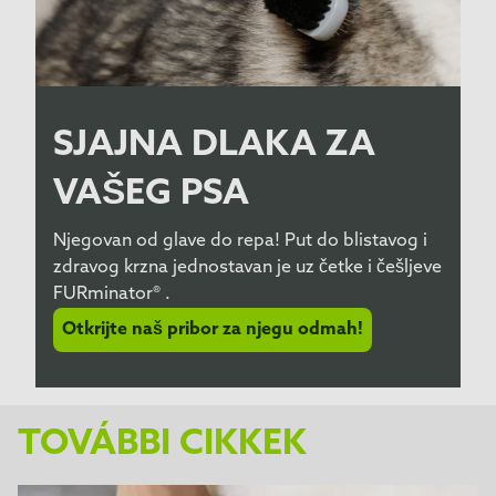
SJAJNA DLAKA ZA
VAŠEG PSA
Njegovan od glave do repa! Put do blistavog i
zdravog krzna jednostavan je uz četke i češljeve
FURminator® .
Otkrijte naš pribor za njegu odmah!
TOVÁBBI CIKKEK