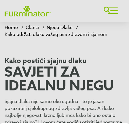
Home
/
Članci
/
Njega Dlake
/
Kako održati dlaku vašeg psa zdravom i sjajnom
Kako postići sjajnu dlaku
SAVJETI ZA
IDEALNU NJEGU
Sjajna dlaka nije samo oku ugodna - to je jasan
pokazatelj cjelokupnog zdravlja vašeg psa. Ali kako
najbolje njegovati krzno ljubimca kako bi ono ostalo
zdravo i sjajno? U ovom ćete vodiču otkriti jednostavne