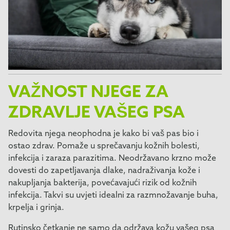
VAŽNOST NJEGE ZA
ZDRAVLJE VAŠEG PSA
Redovita njega neophodna je kako bi vaš pas bio i
ostao zdrav. Pomaže u sprečavanju kožnih bolesti,
infekcija i zaraza parazitima. Neodržavano krzno može
dovesti do zapetljavanja dlake, nadraživanja kože i
nakupljanja bakterija, povećavajući rizik od kožnih
infekcija. Takvi su uvjeti idealni za razmnožavanje buha,
krpelja i grinja.
Rutinsko četkanje ne samo da održava kožu vašeg psa