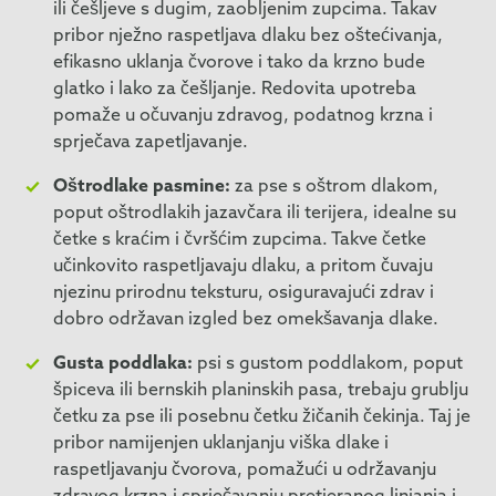
ili češljeve s dugim, zaobljenim zupcima. Takav
pribor nježno raspetljava dlaku bez oštećivanja,
efikasno uklanja čvorove i tako da krzno bude
glatko i lako za češljanje. Redovita upotreba
pomaže u očuvanju zdravog, podatnog krzna i
sprječava zapetljavanje.
Oštrodlake pasmine:
za pse s oštrom dlakom,
poput oštrodlakih jazavčara ili terijera, idealne su
četke s kraćim i čvršćim zupcima. Takve četke
učinkovito raspetljavaju dlaku, a pritom čuvaju
njezinu prirodnu teksturu, osiguravajući zdrav i
dobro održavan izgled bez omekšavanja dlake.
Gusta poddlaka:
psi s gustom poddlakom, poput
špiceva ili bernskih planinskih pasa, trebaju grublju
četku za pse ili posebnu četku žičanih čekinja. Taj je
pribor namijenjen uklanjanju viška dlake i
raspetljavanju čvorova, pomažući u održavanju