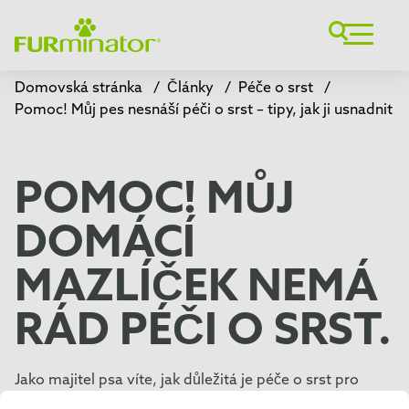
Domovská stránka
/
Články
/
Péče o srst
/
Pomoc! Můj pes nesnáší péči o srst – tipy, jak ji usnadnit
POMOC! MŮJ
DOMÁCÍ
MAZLÍČEK NEMÁ
RÁD PÉČI O SRST.
Jako majitel psa víte, jak důležitá je péče o srst pro
zdraví vašeho psa. Čas strávený péčí o psa může také