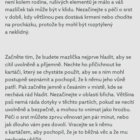
není kolem rodina, rušivých elementů je málo a váš
mazlíček tak může být v klidu. Nezačínejte s péčí o srst
v době, kdy většinou pes dostává krmení nebo chodíte
na procházku, protože by mohl být rozptýlený
a neklidný.
Začněte tím, že budete mazlíčka nejprve hladit, aby se
cítil uvolněně a příjemně. Nechte ho přičichnout ke
kartáči, který se chystáte použít, aby se s ním mohl
postupně seznámit a pochopil, že k němu jeho vůně
patří. Pak začněte jemně s česáním v místě, kde se
nechává rád hladit. Nezačínejte v oblasti břicha. Většina
psů nemá ráda dotyky v těchto partiích, pokud se necítí
uvolněně a bezpečně, a mohou to vnímat jako hrozbu.
Péči o srst můžete zprvu věnovat jen pár minut, nebo
jak dlouho vám pes dovolí. Vracejte se k němu
s kartáčem, aby pochopil, že je to běžná věc a že mu