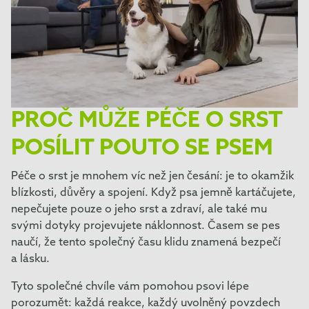
PROČ MŮŽE PÉČE O SRST
POSÍLIT POUTO SE PSEM
Péče o srst je mnohem víc než jen česání: je to okamžik
blízkosti, důvěry a spojení. Když psa jemně kartáčujete,
nepečujete pouze o jeho srst a zdraví, ale také mu
svými dotyky projevujete náklonnost. Časem se pes
naučí, že tento společný času klidu znamená bezpečí
a lásku.
Tyto společné chvíle vám pomohou psovi lépe
porozumět: každá reakce, každý uvolněný povzdech