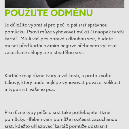
POUŽIJTE ODMĚNU
Je důležité vybrat si pro péči o psí srst správnou
pomůcku. Psovi může vyhovovat měkčí či naopak tvrdší
kartáč. Má-li váš pes opravdu dlouhou srst, budete
muset před kartáčováním nejprve hřebenem vyčesat
zacuchané chlupy a zplstnatělou srst.
Kartáče mají různé tvary a velikosti, a proto zvolte
takový, který bude nejlépe vyhovovat povaze, velikosti
a typu srsti vašeho psa.
Pro různé typy péče o srst také potřebujete různé
pomůcky. Hřeben vám pomůže rozčesat zacuchanou
srst, kdežto uhlazovací kartáč pomůže odstranit