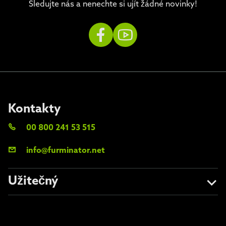
Sledujte nás a nenechte si ujít žádné novinky!
Kontakty
00 800 241 53 515
info@furminator.net
Užitečný
O nás
Vyhněte se padělkům