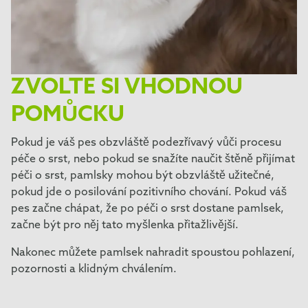
ZVOLTE SI VHODNOU
POMŮCKU
Pokud je váš pes obzvláště podezřívavý vůči procesu
péče o srst, nebo pokud se snažíte naučit štěně přijímat
péči o srst, pamlsky mohou být obzvláště užitečné,
pokud jde o posilování pozitivního chování. Pokud váš
pes začne chápat, že po péči o srst dostane pamlsek,
začne být pro něj tato myšlenka přitažlivější.
Nakonec můžete pamlsek nahradit spoustou pohlazení,
pozornosti a klidným chválením.