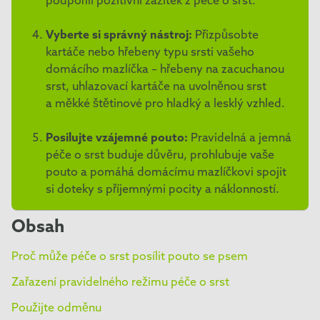
podpořili pozitivní zážitek z péče o srst.
Vyberte si správný nástroj:
Přizpůsobte
kartáče nebo hřebeny typu srsti vašeho
domácího mazlíčka – hřebeny na zacuchanou
srst, uhlazovací kartáče na uvolněnou srst
a měkké štětinové pro hladký a lesklý vzhled.
Posilujte vzájemné pouto:
Pravidelná a jemná
péče o srst buduje důvěru, prohlubuje vaše
pouto a pomáhá domácímu mazlíčkovi spojit
si doteky s příjemnými pocity a náklonností.
Obsah
Proč může péče o srst posílit pouto se psem
Zařazení pravidelného režimu péče o srst
Použijte odměnu