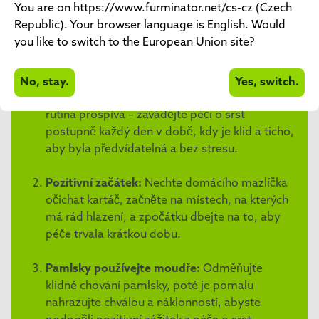
You are on https://www.furminator.net/cs-cz (Czech
posílit vzájemné pouto a pomoci vám se uvolnit. Ale
Republic). Your browser language is English. Would
někdy nejsou psi z této myšlenky moc nadšení.
you like to switch to the European Union site?
Summary
Collapse
No, stay.
Yes, switch.
Vybudujte návyky:
Domácím mazlíčkům
rutina prospívá – zavádějte péči o srst
postupně každý den v době, kdy je klid a ticho,
aby byla předvídatelná a bez stresu.
Pozitivní začátek:
Nechte domácího mazlíčka
očichat kartáč, začněte na místech, na kterých
má rád hlazení, a zpočátku dbejte na to, aby
péče trvala krátkou dobu.
Pamlsky používejte moudře:
Odměňujte
klidné chování pamlsky, poté je pomalu
nahrazujte chválou a náklonností, abyste