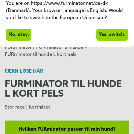
You are on https://www.furminator.net/da-dk
(Denmark). Your browser language is English. Would
you like to switch to the European Union site?
No, stay.
Yes, switch.
FURminator /
FURminator til hunde /
FURminator til hunde L kort pels
FJERN LØSE HÅR
FURMINATOR TIL HUNDE
L KORT PELS
Stor race | Korthåret
Hvilken FURminator passer til min hund?