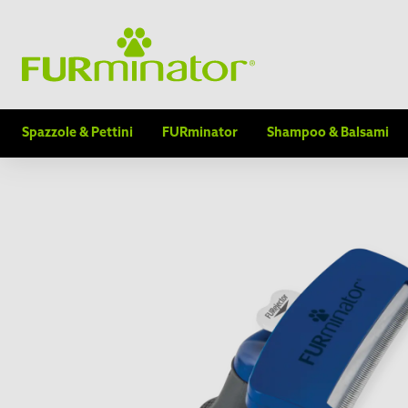
Spazzole & Pettini
FURminator
Shampoo & Balsami