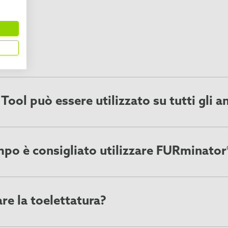
I
ol può essere utilizzato su tutti gli a
aggior parte degli animali che perdono pelo, inclusi cani, ga
ali domestici con pelle particolarmente sensibile. Usa il no
dding Tool è adatto al tuo animale domestico.
mpo è consigliato utilizzare FURminato
tor® Undercoat deShedding Tool 1-2 volte alla settimana per 1
e condizioni e dello spessore del pelo. Durante il periodo d
stato pensato per rendere la toelettatura più facile e veloce,
are la toelettatura?
ntità di pelo morto e sottopelo, dunque ti consigliamo di ef