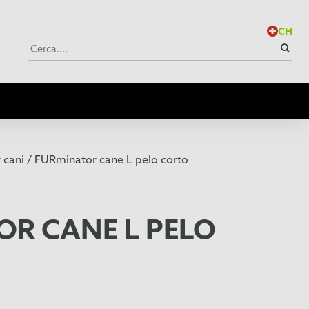
CH
cani /
FURminator cane L pelo corto
OR CANE L PELO