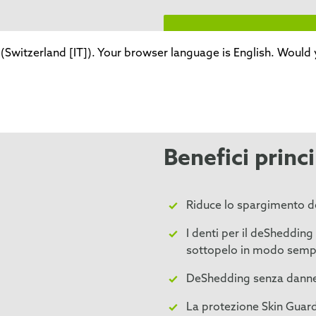
Quale FURminator è ad
(Switzerland [IT]). Your browser language is English. Would y
Benefici princi
Riduce lo spargimento d
I denti per il deShedding
sottopelo in modo sempl
DeShedding senza dannegg
La protezione Skin Guard