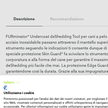
Descrizione
Raccomandazione
FURminator® Undercoat deShedding Tool per cani a pelo co
acciaio inossidabile passano attraverso il mantello superio
strumento seguendo le indicazioni ti consente dunque di e
speciale protezione Skin Guard® fa scivolare lo strumento s
corporatura e alla forma del cane per garantire il massimo 
deShedding più facile che mai. La protezione Edge Guard
garantendone così la durata. Grazie alla sua impugnatu
animali, ma anche per chi se ne prende cura. Uno strum
italiano
morto rispetto a una spazzola o a un pettine normale. Per 
aumentare la frequenza di utilizzo durante il periodo del
Utilizziamo i cookie
a casa.
Potremmo posizionarli per l'analisi dei dati dei nostri visitatori, per migliorare i
sito Web, mostrare contenuti personalizzati e offrirti un'esperienza di navigazi
eccezionale. Per ulteriori informazioni sui cookie utilizziamo aprire le impostazi