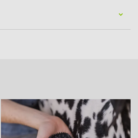
uogo in cui l'animale si senta a proprio agio e al sicuro.
uanto possono piegare o rompere i denti dello strumento
 potrebbe danneggiarne i denti.
ccumulo di forfora tra i denti e ottenere risultati
uccio per i denti: basta premere il pulsante