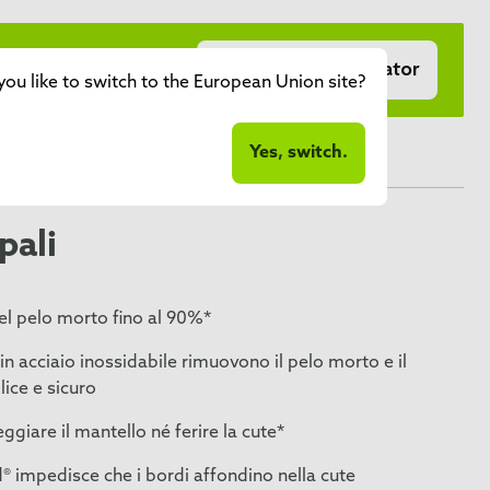
atto al mio cane?
Al Finder FURminator
ou like to switch to the European Union site?
Yes, switch.
pali
el pelo morto fino al 90%*
 in acciaio inossidabile rimuovono il pelo morto e il
ice e sicuro
iare il mantello né ferire la cute*
® impedisce che i bordi affondino nella cute