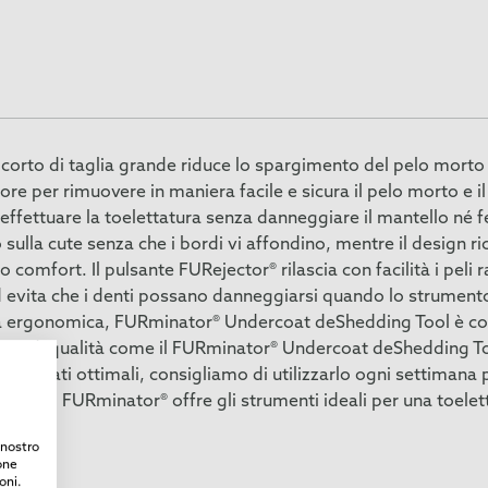
rto di taglia grande riduce lo spargimento del pelo morto fi
re per rimuovere in maniera facile e sicura il pelo morto e il
ffettuare la toelettatura senza danneggiare il mantello né fer
ulla cute senza che i bordi vi affondino, mentre il design ric
comfort. Il pulsante FURejector® rilascia con facilità i peli r
 evita che i denti possano danneggiarsi quando lo strumento
ra ergonomica, FURminator® Undercoat deShedding Tool è con
ento di qualità come il FURminator® Undercoat deShedding T
risultati ottimali, consigliamo di utilizzarlo ogni settimana 
la muta. FURminator® offre gli strumenti ideali per una toele
l nostro
one
oni.