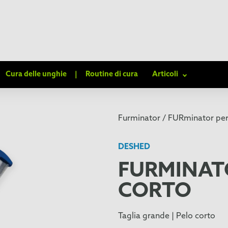
Cura delle unghie
|
Routine di cura
Articoli
Furminator /
FURminator per 
DESHED
FURMINAT
CORTO
Taglia grande | Pelo corto