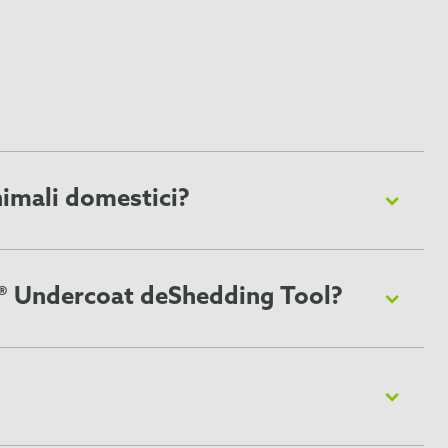
nimali domestici?
tti e altri animali domestici con sottopelo. Non deve
stro
elenco delle razze canine
e il nostro
elenco delle
r® Undercoat deShedding Tool?
0-20 minuti alla volta, anche se il tempo realmente
ella muta potrebbe essere necessario aumentare la
 mentre la protezione Skin Guard® lo fa scivolare sulla cute
fettuare la toelettatura in un luogo facile da pulire, ad