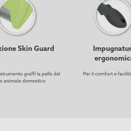
zione Skin Guard
Impugnatu
ergonomic
 strumento graffi la pelle del
Per il comfort e facili
ro animale domestico