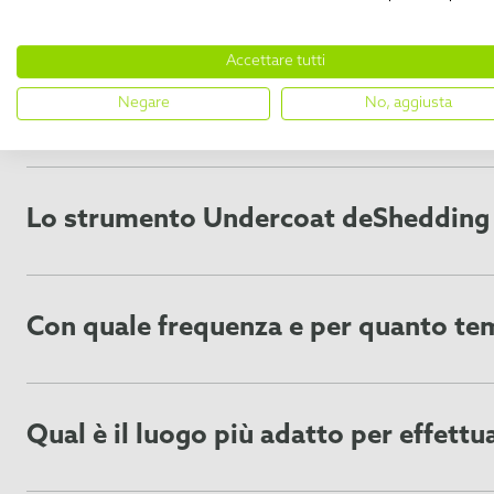
Accettare tutti
DOMANDE FREQUENT
Negare
No, aggiusta
Lo strumento Undercoat deShedding To
L'Undercoat deShedding Tool può essere utilizzato sulla m
essere utilizzato su razze che non perdono pelo o su anim
razze feline
per scoprire se FURminator Undercoat deShe
Con quale frequenza e per quanto te
Per risultati ottimali, consigliamo di utilizzare FURmina
necessario dipende dalla razza dell'animale, nonché dall
frequenza di utilizzo. Il design ricurvo dello strumento è 
Qual è il luogo più adatto per effettu
dell'animale senza affondarvi.
FURminator® Undercoat deShedding Tool rimuove grandi qua