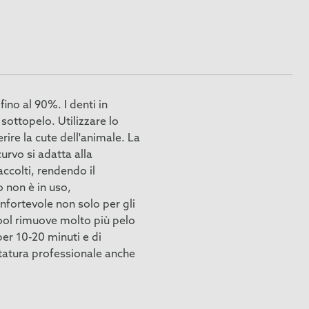
no al 90%. I denti in
 sottopelo. Utilizzare lo
ire la cute dell'animale. La
urvo si adatta alla
accolti, rendendo il
 non è in uso,
fortevole non solo per gli
ool rimuove molto più pelo
per 10-20 minuti e di
ttatura professionale anche