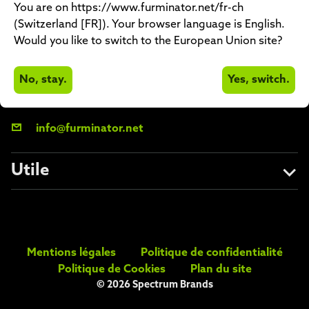
que nous utilisons, ouvrez les paramètres.
You are on https://www.furminator.net/fr-ch
(Switzerland [FR]). Your browser language is English.
Would you like to switch to the European Union site?
Accepter tout
Contact
Refuser
Non, ajuster
No, stay.
Yes, switch.
00 800 241 53 515
info@furminator.net
Utile
A propos de nous
Éviter les contrefaçons
Mentions légales
Politique de confidentialité
FAQs
Politique de Cookies
Plan du site
© 2026 Spectrum Brands