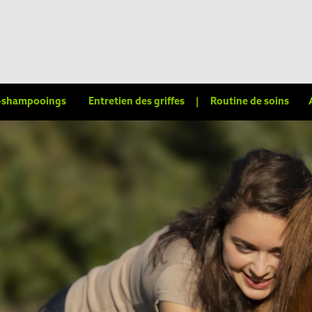
-shampooings
Entretien des griffes
|
Routine de soins