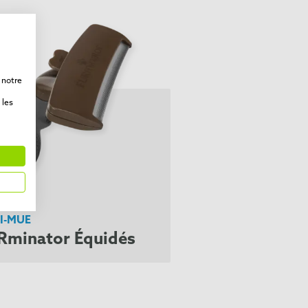
 notre
 les
I-MUE
Rminator Équidés