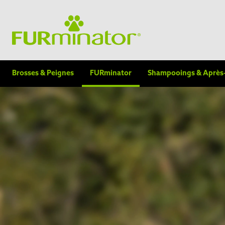
Brosses & Peignes
FURminator
Shampooings & Après