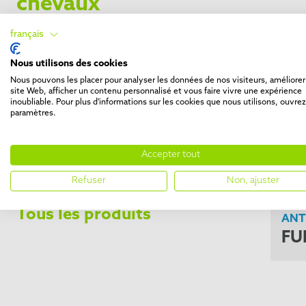
chevaux
français
Brosses & Peignes
Nous utilisons des cookies
FURminator
Nous pouvons les placer pour analyser les données de nos visiteurs, améliorer
FURminator pour chiens
site Web, afficher un contenu personnalisé et vous faire vivre une expérience
FURminator pour chats
inoubliable. Pour plus d'informations sur les cookies que nous utilisons, ouvrez
paramètres.
FURminator pour petits animaux
FURminator pour les chevaux
Accepter tout
Shampooings & Après-shampooings
Entretien des griffes
Refuser
Non, ajuster
Tous les produits
ANT
FU