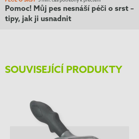
PÉČE O SRST
5 min. čas potřebný k přečtení
Pomoc! Můj pes nesnáší péči o srst –
tipy, jak ji usnadnit
SOUVISEJÍCÍ PRODUKTY