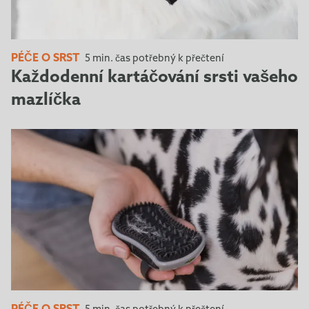
PÉČE O SRST
5 min. čas potřebný k přečtení
Každodenní kartáčování srsti vašeho
mazlíčka