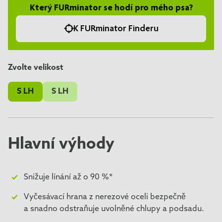
Který FURminator se hodí pro mého psa?
K FURminator Finderu
Zvolte velikost
S LH
S LH
Hlavní výhody
Snižuje línání až o 90 %*
Vyčesávací hrana z nerezové oceli bezpečně
a snadno odstraňuje uvolněné chlupy a podsadu.