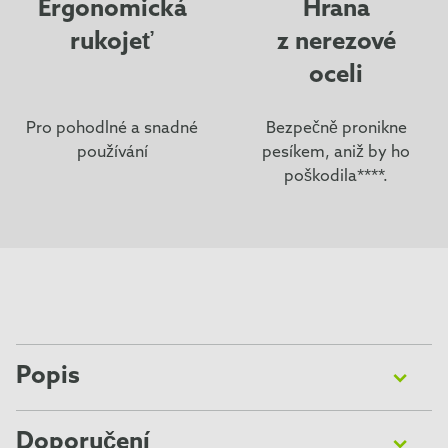
Ergonomická
Hrana
rukojeť
z nerezové
oceli
Pro pohodlné a snadné
Bezpečně pronikne
používání
pesíkem, aniž by ho
poškodila****.
Popis
Hrablo FURminator® na vyčesávání podsady u psů
malých plemen s dlouhou srstí snižuje línání až o 90 %.
Doporučení