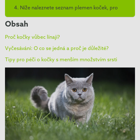
Níže naleznete seznam plemen koček, pro
které je vyčesávání vhodné.
Obsah
Proč kočky vůbec línají?
Vyčesávání: O co se jedná a proč je důležité?
Tipy pro péči o kočky s menším množstvím srsti