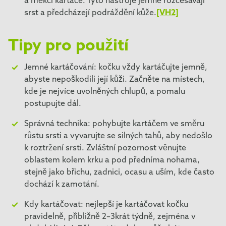
a měkčí kartáče. Tyto nástroje jemně rozčesávají
srst a předcházejí podráždění kůže.
[VH2]
Tipy pro použití
Jemné kartáčování: kočku vždy kartáčujte jemně,
abyste nepoškodili její kůži. Začněte na místech,
kde je nejvíce uvolněných chlupů, a pomalu
postupujte dál.
Správná technika: pohybujte kartáčem ve směru
růstu srsti a vyvarujte se silných tahů, aby nedošlo
k roztržení srsti. Zvláštní pozornost věnujte
oblastem kolem krku a pod předníma nohama,
stejně jako břichu, zadnici, ocasu a uším, kde často
dochází k zamotání.
Kdy kartáčovat: nejlepší je kartáčovat kočku
pravidelně, přibližně 2–3krát týdně, zejména v