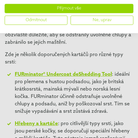
Výběr správného kartáče závisí především na struktuře
Přijmout vše
srsti kočky. U plemen, jako je britská krátkosrstá kočka,
která mají středně dlouhou, hustou srst s velkým
Odmítnout
Ne, uprav
množstvím podsady, je pravidelné kartáčování
obzvláště důležité, aby se odstranily uvolněné chlupy a
zabránilo se jejich maštění.
Zde je několik doporučených kartáčů pro různé typy
srsti:
FURminator® Undercoat deShedding Tool
: ideální
pro plemena s hustou podsadou, jako je britská
krátkosrstá, mainská mývalí nebo norská lesní
kočka. FURminator účinně odstraňuje uvolněné
chlupy a podsadu, aniž by poškozoval srst. Tím se
snižuje vypadávání a srst zůstává zdravá.
Hřebeny a kartáče
: pro citlivější typy srsti, jako
jsou perské kočky, se doporučují speciální hřebeny