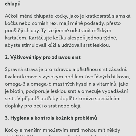
chlupů
Ačkoli méně chlupaté kočky, jako je krátkosrstá siamská
kočka nebo cornish rex, mají méně podsady, přesto
pouštějí chlupy. Ty lze jemně odstranit měkkým
kartáčem. Kartáčujte kočku alespoň jednou týdně,
abyste stimulovali kůži a udržovali srst lesklou.
2. Výživové tipy pro zdravou srst
Správná strava je pro zdravou a pěstěnou srst zásadní.
Kvalitní krmivo s vysokým podílem živočišných bílkovin,
omega-3 a omega-6 mastných kyselin a vitamínů, jako
je biotin, podporuje lesklou srst a omezuje vypadávání
srsti. V případě potřeby doplňte krmivo speciálními
doplňky pro péči o srst nebo oleji.
3. Hygiena a kontrola kožních problémů
Kočky s menším množstvím srsti mohou mít někdy