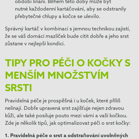
období línání. Během této doby může být
nutné každodenní kartáčování, aby se odstranily
přebytečné chlupy a kočce se ulevilo.
Správný kartáč v kombinaci s jemnou technikou zajistí,
že se váš domácí mazlíček bude cítit dobře a jeho srst
zůstane v nejlepší kondici.
TIPY PRO PÉČI O KOČKY S
MENŠÍM MNOŽSTVÍM
SRSTI
Pravidelná péče je prospěšná i u koček, které příliš
nelínají. Dobře upravená srst zajišťuje nejen zdravou
kůži, ale také posiluje pouto mezi vámi a vaší kočkou.
Zde je několik tipů, jak optimalizovat péči o srst kočky:
1. Pravidelná péče o srst a odstraňování uvolněných