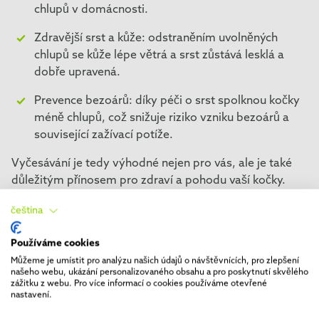
chlupů v domácnosti.
Zdravější srst a kůže: odstraněním uvolněných
chlupů se kůže lépe větrá a srst zůstává lesklá a
dobře upravená.
Prevence bezoárů: díky péči o srst spolknou kočky
méně chlupů, což snižuje riziko vzniku bezoárů a
související zažívací potíže.
Vyčesávání je tedy výhodné nejen pro vás, ale je také
důležitým přínosem pro zdraví a pohodu vaší kočky.
čeština
Který kartáč je ideální pro
Používáme cookies
Můžeme je umístit pro analýzu našich údajů o návštěvnících, pro zlepšení
britské krátkosrsté kočky a
našeho webu, ukázání personalizovaného obsahu a pro poskytnutí skvělého
zážitku z webu. Pro více informací o cookies používáme otevřené
další plemena?
nastavení.