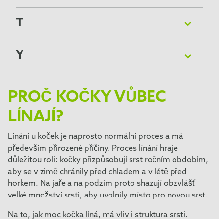
Ruská modrá kočka
Somálská kočka
SiamskÁ KOČKA
T
Selkirk Rex
Tonkinská kočka
Sibiřská kočka
Y
Skotská klapouchá kočka
Snowshoe
York Chocolate
PROČ KOČKY VŮBEC
LÍNAJÍ?
Línání u koček je naprosto normální proces a má
především přirozené příčiny. Proces línání hraje
důležitou roli: kočky přizpůsobují srst ročním obdobím,
aby se v zimě chránily před chladem a v létě před
horkem. Na jaře a na podzim proto shazují obzvlášť
velké množství srsti, aby uvolnily místo pro novou srst.
Na to, jak moc kočka líná, má vliv i struktura srsti.