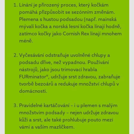
Línání je přirozený proces, který kočkám
pomáhá přizpůsobit se sezónním změnám.
Plemena s hustou podsadou (např. mainská
mývalí kočka a norská lesní kočka línají hodně,
zatímco kočky jako Cornish Rex línají mnohem
méně.
Vyčesávání odstraňuje uvolněné chlupy a
podsadu dříve, než vypadnou. Používání
nástrojů, jako jsou trimovací hrabla
FURminator®, udržuje srst zdravou, zabraňuje
tvorbě bezoárů a redukuje množství chlupů v
domácnosti.
Pravidelné kartáčování – i u plemen s malým
množstvím podsady – nejen udržuje zdravou
kůži a srst, ale také prohlubuje pouto mezi
vámi a vaším mazlíčkem.