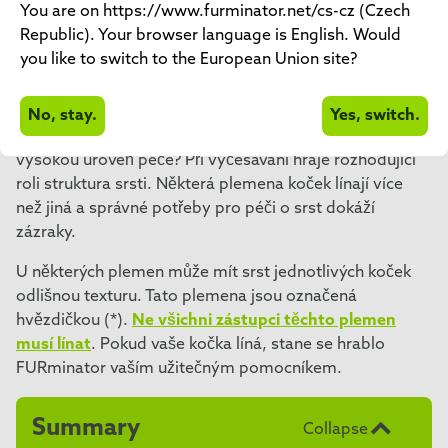
HRABEL?
You are on https://www.furminator.net/cs-cz (Czech
Republic). Your browser language is English. Would
you like to switch to the European Union site?
Kočky jsou elegantní domácí mazlíčci, ale každý, kdo
má kočku, ví, v čem je problém: chlupy na nábytku,
oblečení a kobercích. Existují ale opravdu kočky, které
No, stay.
Yes, switch.
téměř nelínají? A která plemena vyžadují obzvlášť
vysokou úroveň péče? Při vyčesávání hraje rozhodující
roli struktura srsti. Některá plemena koček línají více
než jiná a správné potřeby pro péči o srst dokáží
zázraky.
U některých plemen může mít srst jednotlivých koček
odlišnou texturu. Tato plemena jsou označená
hvězdičkou (*).
Ne všichni zástupci těchto plemen
musí línat
. Pokud vaše kočka líná, stane se hrablo
FURminator vaším užitečným pomocníkem.
Summary
Collapse