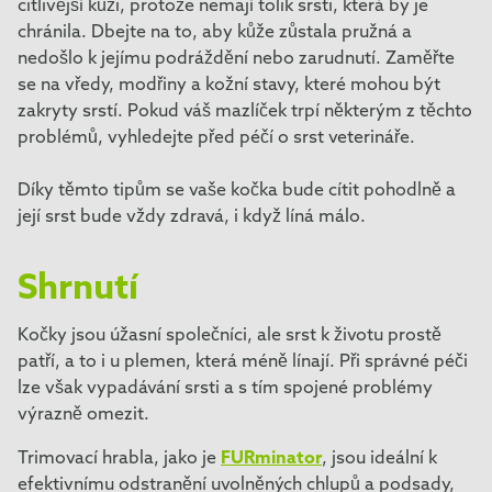
citlivější kůži, protože nemají tolik srsti, která by je
chránila. Dbejte na to, aby kůže zůstala pružná a
nedošlo k jejímu podráždění nebo zarudnutí. Zaměřte
se na vředy, modřiny a kožní stavy, které mohou být
zakryty srstí. Pokud váš mazlíček trpí některým z těchto
problémů, vyhledejte před péčí o srst veterináře.
Díky těmto tipům se vaše kočka bude cítit pohodlně a
její srst bude vždy zdravá, i když líná málo.
Shrnutí
Kočky jsou úžasní společníci, ale srst k životu prostě
patří, a to i u plemen, která méně línají. Při správné péči
lze však vypadávání srsti a s tím spojené problémy
výrazně omezit.
Trimovací hrabla, jako je
FURminator
, jsou ideální k
efektivnímu odstranění uvolněných chlupů a podsady,