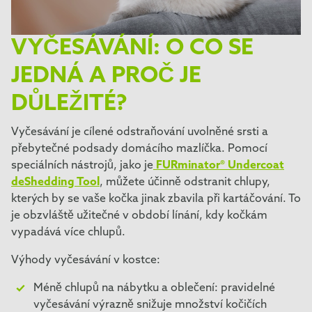
VYČESÁVÁNÍ: O CO SE
JEDNÁ A PROČ JE
DŮLEŽITÉ?
Vyčesávání je cílené odstraňování uvolněné srsti a
přebytečné podsady domácího mazlíčka. Pomocí
speciálních nástrojů, jako je
FURminator® Undercoat
deShedding Tool
, můžete účinně odstranit chlupy,
kterých by se vaše kočka jinak zbavila při kartáčování. To
je obzvláště užitečné v období línání, kdy kočkám
vypadává více chlupů.
Výhody vyčesávání v kostce:
Méně chlupů na nábytku a oblečení: pravidelné
vyčesávání výrazně snižuje množství kočičích