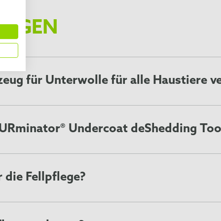
FRAGEN
eug für Unterwolle für alle Haustiere 
enden Tiere genutzt werden, wie Hunde, Katzen und andere Ti
rwolle haben, oder deren Haut besonders empfindlich ist. An
 in Frage kommt. Unsere
Hunderassen-Liste
und
Katzenrasse
s FURminator® Undercoat deShedding To
tz des FURminator® Undercoat deShedding Tools pro Woche fü
saisonbedingt starkem Haaren ist das deShedding-Fellpflegew
e Unterwolle besonders leicht und schnell entfernen, währe
 die Fellpflege?
s gleitet.
g jede Menge Unterwolle und Haarbüschel entfernt werden, s
ichtigsten aber ist, dass sich Ihr Vierbeiner an dem von Ihn