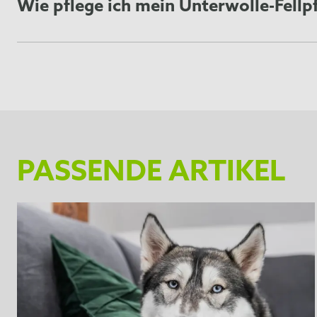
Wie pflege ich mein Unterwolle-Fell
Bürsten Sie Ihr Haustier gut durch, bevor Sie das d
oder verknotetem Fell kann die Zähne verbiegen ode
Achten Sie darauf, dass Sie das Undercoat deShedding
führen kann.
Die deShedding-Kante kann bei Bedarf mit warmem W
wodurch sich die deShedding-Kante wieder schärfer a
PASSENDE ARTIKEL
Das FURminator® Undercoat deShedding Tool hat ein
Druckknopf und ziehen Sie ihn zu sich hin, um den K