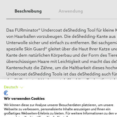
Beschreibung
Anwendung
Das FURminator® Undercoat deShedding Tool für kleine Ka
von Haarballen vorzubeugen. Die deShedding-Kante aus E
Unterwolle sicher und einfach zu entfernen. Bei sachgem
spezielle Skin Guard® gleitet über die Haut Ihrer Katze 
Kante dem natürlichen Körperbau und der Form des Tier
überschüssigen Haare mit Leichtigkeit und macht das de
Kantenschutz die Zähne, um die Haltbarkeit dieses hoch
Undercoat deShedding Tools ist das deShedding auch für
das FURminator® Undercoat deShedding Tool entfernt deu
erzielen Sie, wenn Sie es einmal pro Woche 10-20 Minut
Deutsch
bietet die idealen Werkzeuge für die professionelle Fellp
Wir verwenden Cookies
Wir können diese zur Analyse unserer Besucherdaten platzieren, um unsere
Webseite zu verbessern, personalisierte Inhalte anzuzeigen und Ihnen ein
großartiges Webseiten-Erlebnis zu bieten. Für weitere Informationen zu den 