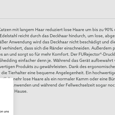
tzen mit langem Haar reduziert lose Haare um bis zu 90% un
delstahl reicht durch das Deckhaar hindurch, um lose, abg
äßer Anwendung wird das Deckhaar nicht beschädigt und die 
und verhindert, dass sich die Ränder einschneiden. Außerdem 
es an und sorgt so für mehr Komfort. Der FURejector®-Druc
Shedding einfacher denn je. Während das Gerät aufbewahrt w
wertigen Produkts zu gewährleisten. Dank des ergonomische
 die Tierhalter eine bequeme Angelegenheit. Ein hochwertig
tlich mehr lose Haare als ein normaler Kamm oder eine Bür
en lang anwenden und während der Fellwechselzeit sogar noc
flege zu Hause.
von uns