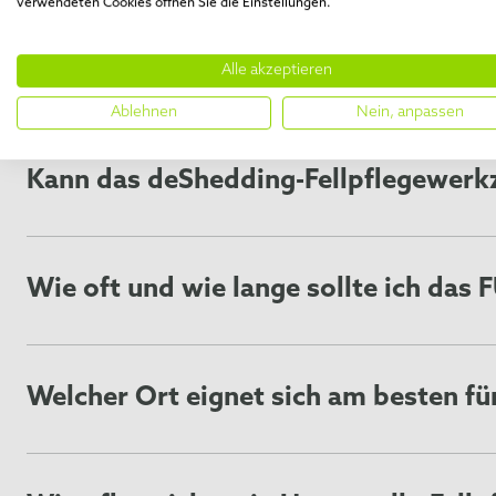
verwendeten Cookies öffnen Sie die Einstellungen.
HÄUFIG GESTELLTE 
Alle akzeptieren
Ablehnen
Nein, anpassen
Kann das deShedding-Fellpflegewerkz
Das Undercoat deShedding Tool kann für nahezu alle haar
Tieren genutzt werden, die nicht haaren, also keine Unte
FURminator Undercoat deShedding Tool für Ihr Haustier
Wie oft und wie lange sollte ich da
Die besten Ergebnisse erhalten Sie bei 1-2maligem Einsa
Dauer von Rasse, Zustand und Dichte des Fells ab. Bei 
Kante des FURminator Fellpflegewerkzeugs lässt sich di
Welcher Ort eignet sich am besten für
dafür sorgen, dass es sanft über die Haut Ihres Vierbeiner
Da bei der Pflege mit dem deShedding-Fellpflegewerkzeu
gewählt werden oder die Pflege draußen stattfinden. Am w