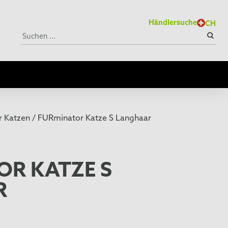
Händlersuche
CH
 Katzen /
FURminator Katze S Langhaar
OR KATZE S
R