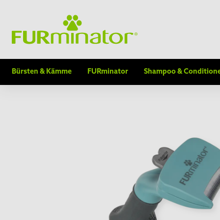
Bürsten & Kämme
FURminator
Shampoo & Condition