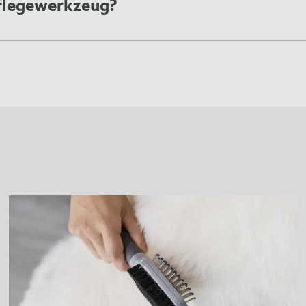
pflegewerkzeug?
eShedding-Tool verwenden, um Verfilzungen oder Verknotunge
r brechen und ist für das Tier unangenehm.
 Tool nicht fallen lassen oder so platzieren, dass es herunt
asser und milder Seife gereinigt werden. Die Reinigung e
nfühlt. Trocknen Sie das Undercoat deShedding Tool vollstä
en Kantenschutz, so dass das Gerät ohne Kappe aufbewahrt 
antenschutz zu verriegeln und die deShedding-Kante zu schüt