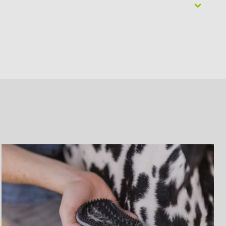
n zu entfernen. Die Verwendung des Tools bei verfilztem
erfallen kann, da dies zu einer Beschädigung der Zähne
ntfernt angesammelte Hautschuppen auf den Zähnen,
ndig ab, bevor Sie es wieder verstauen.
werden kann. Drücken Sie einfach den FURejector®-
zen.