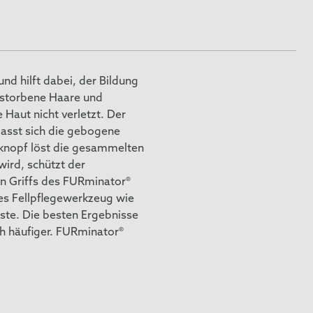
d hilft dabei, der Bildung
estorbene Haare und
Haut nicht verletzt. Der
passt sich die gebogene
kknopf löst die gesammelten
ird, schützt der
n Griffs des FURminator®
es Fellpflegewerkzeug wie
ste. Die besten Ergebnisse
h häufiger. FURminator®