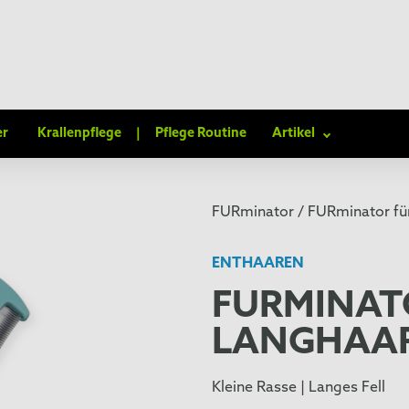
er
Krallenpflege
|
Pflege Routine
Artikel
FURminator /
FURminator für
ENTHAAREN
FURMINAT
LANGHAA
Kleine Rasse | Langes Fell