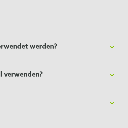
verwendet werden?
ere mit Unterwolle. Es sollte nicht zur Pflege von
hand unserer Tierrassen-Listen finden Sie heraus, ob das
n-Liste
helfen Ihnen dabei!
ol verwenden?
r jeweils 10-20 Minuten. Letztendlich aber hängt die
erkzeug eventuell öfter einzusetzen. Durch die gebogene
nd die abgerundeten Ecken des Skin Guard® Hautschutzes
ollte ein leicht zu reinigender Raum mit Bodenfliesen
en gewählten Ort sicher und wohl fühlt.