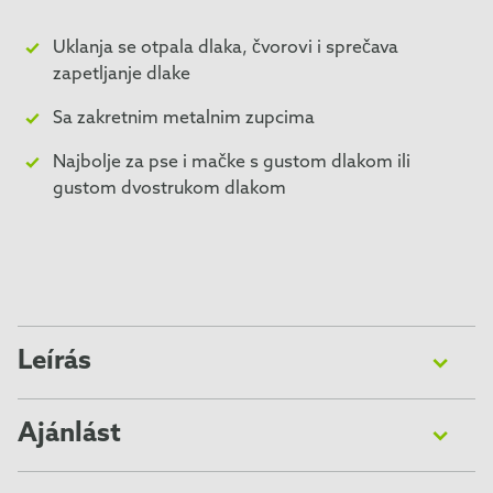
Uklanja se otpala dlaka, čvorovi i sprečava
zapetljanje dlake
Sa zakretnim metalnim zupcima
Najbolje za pse i mačke s gustom dlakom ili
gustom dvostrukom dlakom
Leírás
Grabljicama FURminator® Grooming Rake uklanja se
otpadnuta dlaku s podlake i pomaže u sprečavanju
Ajánlást
stvaranja čvorova i zapetljavanja zahvaljujući zakretnim
Pažljivo pročitajte sve upute te često postavljana
metalnim zupcima. Idealne su za pse i mačke s gustom