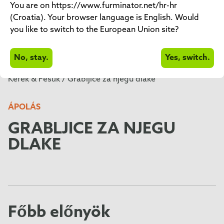
You are on https://www.furminator.net/hr-hr
(Croatia). Your browser language is English. Would
you like to switch to the European Union site?
No, stay.
Yes, switch.
Kefék & Fésűk /
Grabljice za njegu dlake
ÁPOLÁS
GRABLJICE ZA NJEGU
DLAKE
Főbb előnyök