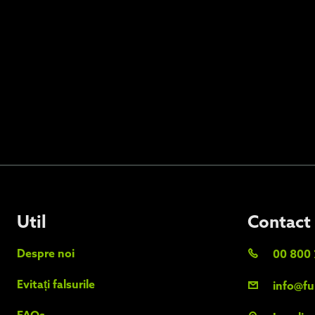
Util
Contact
Despre noi
00 800 
Evitați falsurile
info@fu