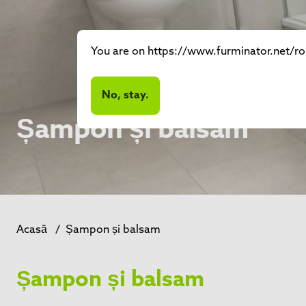
You are on https://www.furminator.net/ro-
No, stay.
Șampon și balsam
Acasă
/
Șampon și balsam
Șampon și balsam