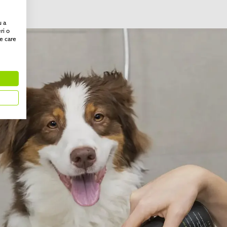
u a
ri o
e care