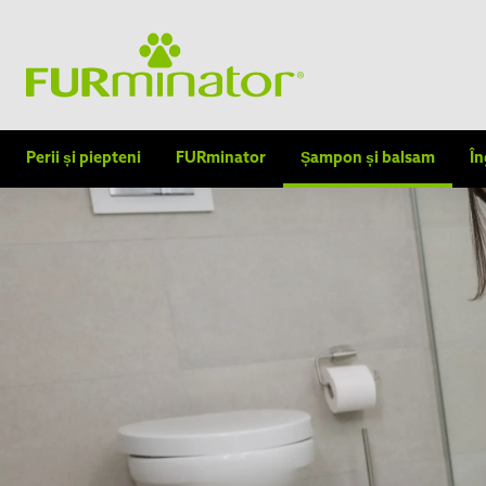
Perii și piepteni
FURminator
Șampon și balsam
În