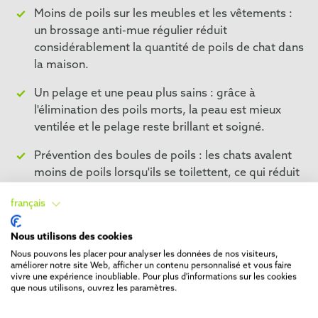
Moins de poils sur les meubles et les vêtements :
un brossage anti-mue régulier réduit
considérablement la quantité de poils de chat dans
la maison.
Un pelage et une peau plus sains : grâce à
l'élimination des poils morts, la peau est mieux
ventilée et le pelage reste brillant et soigné.
Prévention des boules de poils : les chats avalent
moins de poils lorsqu'ils se toilettent, ce qui réduit
le risque de boules de poils et les problèmes
français
digestifs associés.
Le brossage anti-mue n'est donc pas seulement un
Nous utilisons des cookies
avantage pour vous, il contribue également à la santé et
Nous pouvons les placer pour analyser les données de nos visiteurs,
améliorer notre site Web, afficher un contenu personnalisé et vous faire
au bien-être de votre chat.
vivre une expérience inoubliable. Pour plus d'informations sur les cookies
que nous utilisons, ouvrez les paramètres.