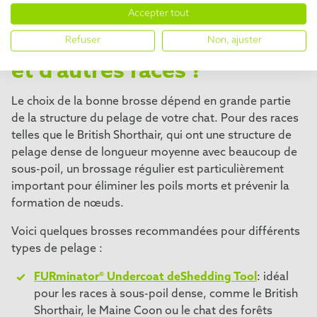
Quelle brosse est idéale
Accepter tout
pour les British Shorthair
Refuser
Non, ajuster
et d'autres races ?
Le choix de la bonne brosse dépend en grande partie
de la structure du pelage de votre chat. Pour des races
telles que le British Shorthair, qui ont une structure de
pelage dense de longueur moyenne avec beaucoup de
sous-poil, un brossage régulier est particulièrement
important pour éliminer les poils morts et prévenir la
formation de nœuds.
Voici quelques brosses recommandées pour différents
types de pelage :
FURminator® Undercoat deShedding Tool
: idéal
pour les races à sous-poil dense, comme le British
Shorthair, le Maine Coon ou le chat des forêts