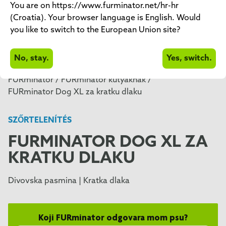
You are on https://www.furminator.net/hr-hr
(Croatia). Your browser language is English. Would
you like to switch to the European Union site?
No, stay.
Yes, switch.
FURminátor /
FURminátor kutyáknak /
FURminator Dog XL za kratku dlaku
SZŐRTELENÍTÉS
FURMINATOR DOG XL ZA
KRATKU DLAKU
Divovska pasmina | Kratka dlaka
Koji FURminator odgovara mom psu?