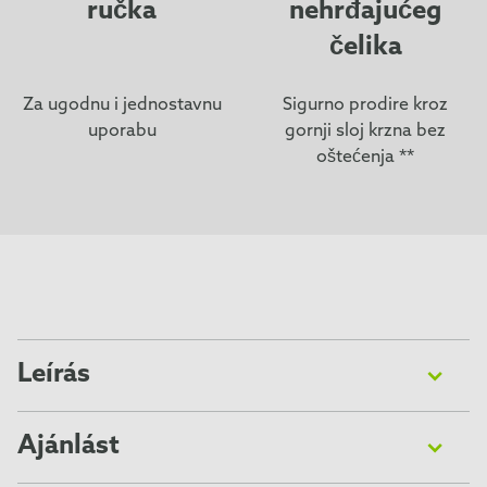
ručka
nehrđajućeg
čelika
Za ugodnu i jednostavnu
Sigurno prodire kroz
uporabu
gornji sloj krzna bez
oštećenja **
Leírás
FURminator® Undercoat deShedding Tool za vrlo velike
kratkodlake pse smanjuje linjanje za čak 90 %. Rub od
Ajánlást
nehrđajućeg čelika prodire kroz gornji sloj krzna te lako i