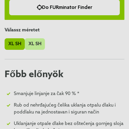
Do FURminator Finder
Válassz méretet
XL SH
XL SH
Főbb előnyök
Smanjuje linjanje za čak 90 % *
Rub od nehrđajućeg čelika uklanja otpalu dlaku i
poddlaku na jednostavan i siguran način
Uklanjanje otpale dlake bez oštećenja gornjeg sloja